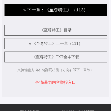
» 下一章：《至尊特工》（113）
《至尊特工》目录
« 《至尊特工》上一章（111）
《至尊特工》TXT全本下载
支持键盘方向右键翻页功能（方向右即下一章节）
色情/暴力内容举报入口