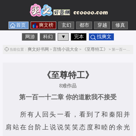
首页
爽文榜
玄幻
都市
穿越
修真
网游
科幻
▼
完本
找爽文
爽文好书网
言情小说大全
《至尊特工》
当前位置：
>
>
> 第一百一十二章 你的道歉我不接受第1节
《至尊特工》
8难作品
第一百一十二章 你的道歉我不接受
所有人回头一看，看到了和秦阳并
肩站在台阶上说说笑笑态度和睦的余光