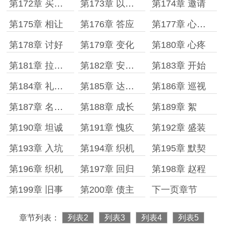
第172章 买粮食
第173章 以防未来
第174章 邀请
第175章 相让
第176章 答应
第177章 心情好
第178章 讨好
第179章 变化
第180章 心疼
第181章 拉下水
第182章 安置村
第183章 开始
第184章 礼贤下士
第185章 达成共识
第186章 巡视
第187章 名扬四海
第188章 成长
第189章 絮
第190章 坦诚
第191章 愧疚
第192章 盛装
第193章 入坑
第194章 织机
第195章 默契
第196章 织机
第197章 回归
第198章 赵程
第199章 旧事
第200章 债主
下一页章节
章节列表：
列表2
列表3
列表4
列表5