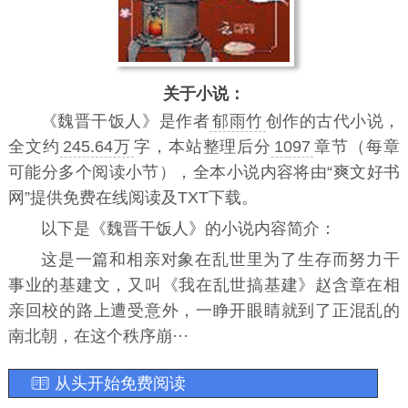
关于小说：
《
魏晋干饭人
》是作者
郁雨竹
创作的古代小说，
全文约
245.64万
字，本站整理后分
1097
章节（每章
可能分多个阅读小节），全本小说内容将由“爽文好书
网”提供免费在线阅读及TXT下载。
以下是《魏晋干饭人》的小说内容简介：
这是一篇和相亲对象在乱世里为了生存而努力干
事业的基建文，又叫《我在乱世搞基建》赵含章在相
亲回校的路上遭受意外，一睁开眼睛就到了正混乱的
南北朝，在这个秩序崩···
从头开始免费阅读