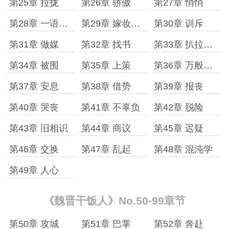
第25章 拉拢
第26章 骄傲
第27章 悄悄
第28章 一语惊醒
第29章 嫁妆单子
第30章 训斥
第31章 做媒
第32章 找书
第33章 扒拉好东西
第34章 被围
第35章 上策
第36章 万般不舍
第37章 安息
第38章 借势
第39章 报丧
第40章 哭丧
第41章 不辜负
第42章 脱险
第43章 旧相识
第44章 商议
第45章 迟疑
第46章 交换
第47章 乱起
第48章 混沌学
第49章 人心
《魏晋干饭人》No.50-99章节
第50章 攻城
第51章 巴掌
第52章 奔赴