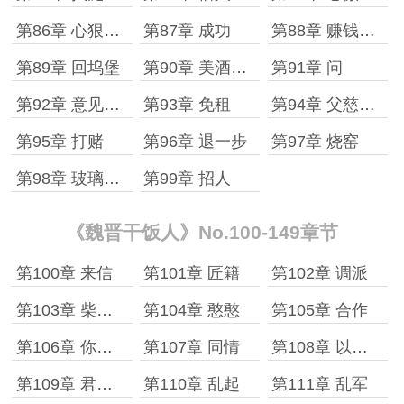
第86章 心狠狠的一动哟
第87章 成功
第88章 赚钱的来路
第89章 回坞堡
第90章 美酒美人
第91章 问
第92章 意见相悖
第93章 免租
第94章 父慈子孝
第95章 打赌
第96章 退一步
第97章 烧窑
第98章 玻璃出世
第99章 招人
《魏晋干饭人》No.100-149章节
第100章 来信
第101章 匠籍
第102章 调派
第103章 柴县令
第104章 憨憨
第105章 合作
第106章 你说啥
第107章 同情
第108章 以物易物
第109章 君子报仇，三月不晚
第110章 乱起
第111章 乱军