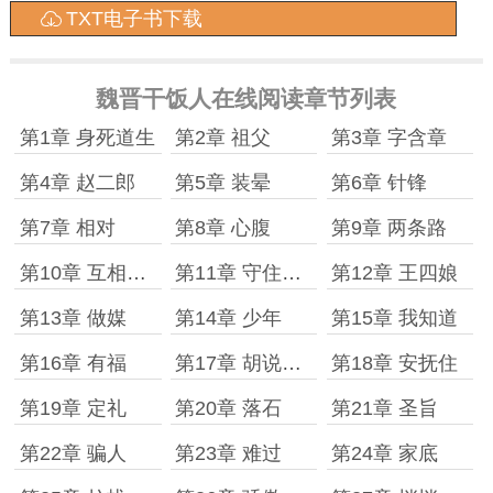
TXT电子书下载
魏晋干饭人在线阅读章节列表
第1章 身死道生
第2章 祖父
第3章 字含章
第4章 赵二郎
第5章 装晕
第6章 针锋
第7章 相对
第8章 心腹
第9章 两条路
第10章 互相妥协
第11章 守住清怡阁
第12章 王四娘
第13章 做媒
第14章 少年
第15章 我知道
第16章 有福
第17章 胡说八道
第18章 安抚住
第19章 定礼
第20章 落石
第21章 圣旨
第22章 骗人
第23章 难过
第24章 家底