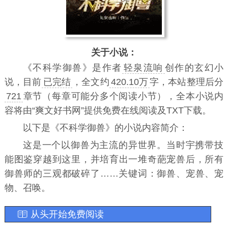
关于小说：
《
不科学御兽
》是作者
轻泉流响
创作的玄幻小
说，目前
已完结
，全文约
420.10万
字，本站整理后分
721
章节（每章可能分多个阅读小节），全本小说内
容将由“爽文好书网”提供免费在线阅读及TXT下载。
以下是《不科学御兽》的小说内容简介：
这是一个以御兽为主流的异世界。当时宇携带技
能图鉴穿越到这里，并培育出一堆奇葩宠兽后，所有
御兽师的三观都破碎了……关键词：御兽、宠兽、宠
物、召唤。
从头开始免费阅读