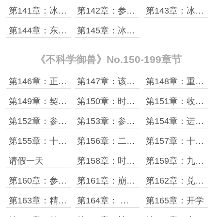
第141章：冰龙雪山
第142章：参宝宝的攻击技
第143章：冰龙爸爸我来了
第144章：东煌起源
第145章：冰原历史真相
《不科学御兽》No.150-199章节
第146章：正式成为十一局成员
第147章：该我时宇自己开挂了
第148章：重回古都
第149章：契约参宝宝
第150章：时宇大闹植物园
第151章：收录蓄能光束
第152章：参宝宝也想进化
第153章：参贯光杀炮
第154章：进化铠甲完成
第155章：十一进化
第156章：二段进化无敌霸主
第157章：十一的新种族技能
请假一天
第158章：时宇的晋升考试
第159章：九黎形态的实力
第160章：参宝宝也突破了
第161章：崩溃的虫虫
第162章：兑换进化材料
第163章：精神空间龙
第164章： 虫虫也进化了
第165章：开学