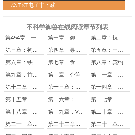
TXT电子书下载
不科学御兽在线阅读章节列表
第454章：一直融合一直爽
第一章：御兽时代
第二章：技能图鉴
第三章：初始宠兽规划
第四章：寻找目标
第五章：三个技能
第六章：铁竹饲养基地
第七章：食铁兽永不为奴
第八章：契约
第九章：首次战斗
第十章：夺笋
第十一章：赚钱方法
第十二章：捕虫少年
第十三章：从入门到入土
第十四章：训练与成长
第十五章：职业分支
第十六章：精通级
第十七章：实战
第十八章：食铁兽与人和善
第十九章：VS冰甲兽
第二十章：御兽师协会
第二十一章：清除土行鼠
第二十二章：超视力
第二十三章：竹石武馆