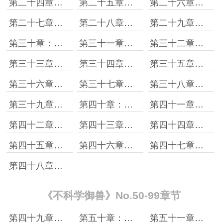
第二十四章：不正常组合
第二十五章：职业考核
第二十六章：兽潮
第二十七章：聆听历史之音
第二十八章：冰原市震动
第二十九章：社区送温暖
第三十章：来自天赋的背刺
第三十一章：加入组织
第三十二章：三种进化路线
第三十三章：打破常规
第三十四章：遗迹开启
第三十五章：决定
第三十六章：历练
第三十七章：奇怪的生物
第三十八章：进入天邙山
第三十九章：野猪杀手
第四十章：暂时第一
第四十一章：食铁兽的雷系培育路线
第四十二章：电气矿
第四十三章：复制倍化
第四十四章：技能图鉴不要也罢
第四十五章：历练结束
第四十六章：购买补品
第四十七章：第一个高阶技能
第四十八章：一直氪金一直爽
《不科学御兽》No.50-99章节
第四十九章：登门竹石武馆
第五十章：雷掌之威
第五十一章：奥义