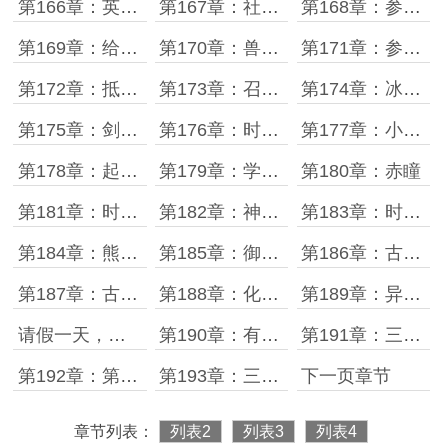
第166章：英灵遗迹
第167章：社团招新开始
第168章：参宝宝神威
第169章：给你机会不中用啊
第170章：兽耳娘の厚望
第171章：参宝宝的进化方法
第172章：抵达英灵遗迹
第173章：召唤英灵
第174章：冰龙大将军
第175章：剑灵附体
第176章：时宇vs穆徽音
第177章：小剑灵诞生
第178章：起名废
第179章：学姐来了
第180章：赤瞳
第181章：时宇与时帝的对视
第182章：神秘水晶
第183章：时空钥匙
第184章：熊猫学姐的新发现
第185章：御兽师十一上线
第186章：古都大学的诡异现象
第187章：古代霸主霸王龙
第188章：化蝶大会
第189章：异国的御兽师
请假一天，更新延迟
第190章：有朋自远方来必先苦其心志
第191章：三个月
第192章：第一届队内大会计划
第193章：三三突破
下一页章节
章节列表：
列表2
列表3
列表4