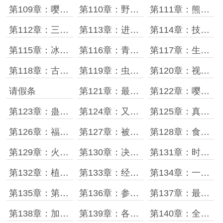
第109章：嘤叽长空战术
第110章：野外生存试炼
第111章：熊猫骑士出击
第112章：三个空间系技能
第113章：进化倒计时
第114章：技能图鉴正确用法
第115章：冰龙虫虫VS附魂骨龙
第116章：青绵虫之王
第117章：生存试炼考核结束
第118章：古都大学资源库
第119章：虫虫的龙威
第120章：视频出炉时宇跑路
请假条
第121章：最终排名战开始
第122章：嘤叽长空来了
第123章：蛊虫师谁不是啊
第124章：又要疯一个
第125章：真正意义上的暴富
第126章：福利大放送
第127章：被切开的雷电
第128章：食铁兽进化形公布
第129章：火遍全国
第130章：决战之前
第131章：时宇最强战术
第132章：植物宠兽来了
第133章：经典七选一
第134章：一只有梦想的参宝宝
第135章：第三只宠兽
第136章：参宝宝的队内弟位
第137章：最佳搭档
第138章：加点计划
第139章：各自的极限
第140章：全员实力暴增