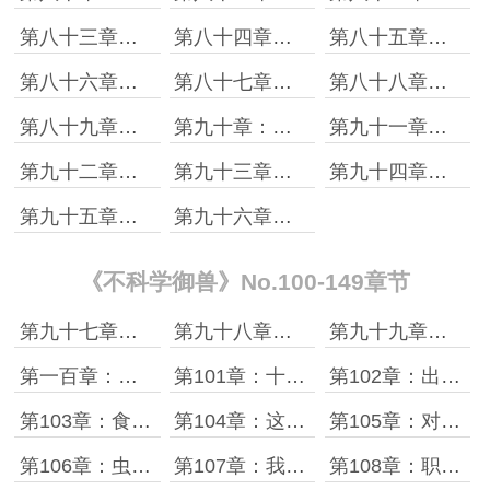
第八十三章：古都大学
第八十四章：虫虫站起来了
第八十五章：出发之前
第八十六章：大城市的御兽师们
第八十七章：兽耳娘来了
第八十八章：论御兽师的保命能力
第八十九章：放飞自我的时宇
第九十章：食铁兽遗址
第九十一章：古代铭文
第九十二章：考古毁一生
第九十三章：食铁兽涨价之始
第九十四章：有特权的好处
第九十五章：再次聆听历史之音
第九十六章：食铁兽武装进化
《不科学御兽》No.100-149章节
第九十七章：食铁兽真的进化了
第九十八章：食铁兽二段进化方式
第九十九章：进化形的命名
第一百章：时宇突破与契约虫虫
第101章：十一的第一个奥义技
第102章：出神入化之上
第103章：食铁兽研究小组的进展
第104章：这个时宇就是逊
第105章：对战餐厅
第106章：虫虫首战
第107章：我太过于优秀了
第108章：职业考核开始