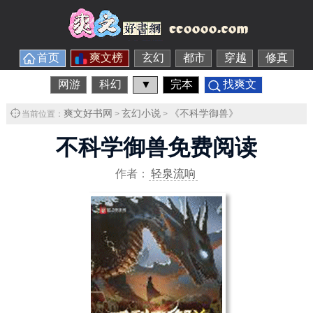
首页
爽文榜
玄幻
都市
穿越
修真
网游
科幻
▼
完本
找爽文
爽文好书网
玄幻小说
《不科学御兽》
当前位置：
>
>
不科学御兽免费阅读
作者：
轻泉流响