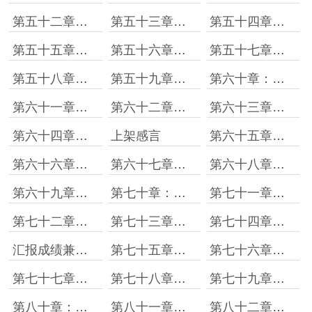
第五十二章：不要好高骛远
第五十三章：熊猫王十一
第五十四章：组合技初成
第五十五章：出发
第五十六章：进入遗迹
第五十七章：历史影像
第五十八章：我侄儿有大师之资
第五十九章：刷新记录
第六十章：空灵石
第六十一章：怪物般的天赋
第六十二章：新的特训目标
第六十三章：加点就完事了
第六十四章：进化圣泉
上架感言
第六十五章：打的就是精锐
第六十六章：战斗力单位
第六十七章：君王气场
第六十八章：通灵者
第六十九章：超阶技能
第七十章：食铁兽进化形
第七十一章：神话
第七十二章：新家
第七十三章：第一个完美级
第七十四章：填报志愿的虫虫
汇报成绩兼求月票
第七十五章：再战遗迹
第七十六章：最强生物
第七十七章：遗迹之主
第七十八章：种田大法好
第七十九章：该培养虫虫了
第八十章：出神入化的虫丝
第八十一章：思想领袖十一
第八十二章：空想之虫