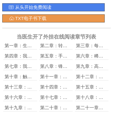
从头开始免费阅读
TXT电子书下载
当医生开了外挂在线阅读章节列表
第一章：生活成了游戏，而你们全是NPC
第二章：转正的机会
第三章：每日任务
第四章：我要当主刀！
第五章：手术室首杀
第六章：稀有怪，爆装备！
第七章：我膨胀了
第八章：锋利+1的威力
第九章：高级NPC的任务
第十章：触发中级任务
第十一章：刷钱副本！
第十二章：狂野，将使他们感到畏惧！
第十三章：特殊奖励
第十四章：钱难挣
第十五章：陈沧，沧海一粟的沧
第十六章：生死电线
第十七章：百人百性
第十八章：麻药免费
第十九章：神级特效
第二十章：想啥要啥
第二十一章：一次修复，长期保修