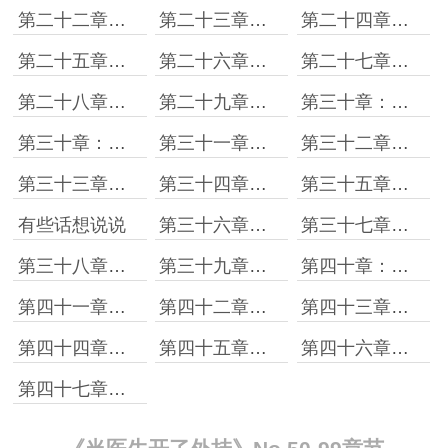
第二十二章：秀操作！
第二十三章：棒棒哒！
第二十四章：破损性肌腱的经典缝合病例
第二十五章：喜怒无常
第二十六章：人品有待于太高啊！
第二十七章：一滴x十滴血
第二十八章：蒙娜丽莎的龙
第二十九章：无处安放的荷尔蒙［上］
第三十章：正能量！
第三十章：无处安放的荷尔蒙下
第三十一章：宫保鸡块
第三十二章：小小阑尾，大大精神
第三十三章：黄道吉日，择期手术
第三十四章：技惊四座
第三十五章：差一点而已
有些话想说说
第三十六章：电刀的刀
第三十七章：我好难啊！
第三十八章：我们找陈大夫
第三十九章：连环任务
第四十章：第二环
第四十一章：绿色装备信息
第四十二章：需要有人打下手吗？
第四十三章：有点吵，都出去。
第四十四章：收回颇丰！
第四十五章：喜提橄榄枝
第四十六章：连环任务完成！
第四十七章：我果然不是一个花瓶