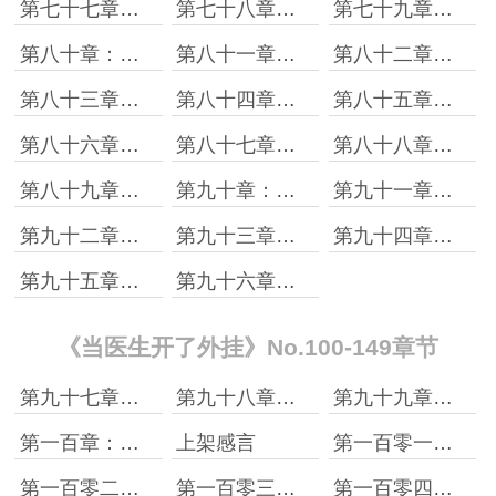
第七十七章：双任务，无上限！
第七十八章：我的美，只有你懂！
第七十九章：一言不合就拿钱？
第八十章：这几个名字……好熟悉？
第八十一章：脑子里装的啥？
第八十二章：yy是一种能力！
第八十三章：急诊的大计划
第八十四章：陈沧的助手会是谁~？
第八十五章：我俩成了陈沧的助手？？？
第八十六章：是病人还是讹钱的？
第八十七章：夫妻本是同林鸟
第八十八章：师徒系统即将激活
第八十九章：胆结石！
第九十章：有福同志要上电视了
第九十一章：堪称经典！
第九十二章：任务完成
第九十三章：段波的激将法
第九十四章：我会做！
第九十五章：石老师，您别紧张！
第九十六章：新的构想
《当医生开了外挂》No.100-149章节
第九十七章：张志新可能要失业……
第九十八章：多复杂的胆囊，多扭曲多抽象
第九十九章：都是老陈教得好！
第一百章：感谢老铁送的胆囊……666
上架感言
第一百零一章：领主怪出现
第一百零二章：领主大爆！
第一百零三章：手套能戴在别的地方吗？
第一百零四章：老陈出事儿了！