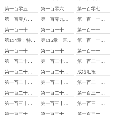
第一百零五章：勇挑重担
第一百零六章：李宝山的考验
第一百零七章：医生见医生，有话说不清
第一百零八章：科研成果？
第一百零九章：沧老师教得好
第一百一十章：特效卡
第一百一十一章：支援八院
第一百一十二章：我用双手，成就你的梦想！
第一百一十三章：母胎单身二十年
第114章：特效卡
第115章：医生见医生，有话说不清
第一百一十六章：我当医生的时候，你还在上小学！
第一百一十七章：肖田花的感恩
第一百一十八章：你想继承我花呗？
第一百一十九章：一波未平，一波又起！
第一百二十章：要不要买辅助装？
第一百二十一章：想想就肾疼……
第一百二十二章：假如……加入……
第一百二十三章：我有个人选！
第一百二十四章：生死一线
成绩汇报
第一百二十五章：天才为什么都喜欢去急诊！
第一百二十六章：这绝对被美图秀秀修过！
第一百二十七章：陈沧是谁？
第一百二十八章：都等你了！
第一百二十九章：我的持针钳
第一百三十章：张队长，谢谢您！
第一百三十一章：小陈去哪儿了
第一百三十二章：研究生？？
第一百三十三章：好感度还有负数！
第一百三十四章：突破大师级
第一百三十五章：我以前做的是假手术吧！
第一百三十六章：此段波非彼段波