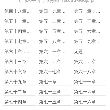
《当医生开了外挂》No.50-99章节
第四十八章：紧急救援活动
第四十九章：完成任务！
第五十章：我会腹膜透析！
第五十一章：大显身手［一］
第五十二章：大显身手［二］
第五十三章：我会！
第五十四章：透析液的作用
第五十五章：超级技能！
第五十六章：给编制了！
第五十七章：特训卡的威能
第五十八章：切开，差评！
第五十九章：
第六十章：八星八钻阑尾切除术
第六十一章：投之以桃报之以李
无题
第六十三章：露一手
第六十四章：飞刀？飞刀！
第六十五章：陈大官人不只会切阑尾
第六十六章：比赛开始
第六十七章：惊现首领怪！
第六十八章：首领怪大爆！
第六十九章：医学不容炫技！
第七十章：内忧外患
第七十一章：拜师任务
第七十二章：假如我老了，丑了，你还要我吗？
第七十三章：双喜临门
第七十四章：黑色的vip
第七十四章：这么好看一姑娘，竟胡说八道！
第七十五章：暴利行业！
第七十六章：这就是王祖贤的眼睛？