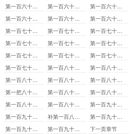
第一百六十四章：一波三折
第一百六十五章：我下夜班了，不好意思
第一百六十六章：总编大人在上
第一百六十七章：想要医人，先要医己！
第一百六十八章：房院长想见你！
第一百六十九章：医德仁心考验任务！
第一百七十章：结局
第一百七十一章：拯救孩子！
第一百七十二章：百无一用是石歧
第一百七十三章 ：忏悔是最无用的道歉
第一百七十四章：长大以后嫁给你！
第一百七十五章：不要拆散我们
第一百七十六章：没错！就是陈沧！
第一百七十七章：我上班呢……不方便吧？
第一百七十八章：肝移植
第一百七十九章：我怀疑你们欺负我没文化
第一百八十章：我没钱
第一百八十一章：朱永旺的心愿任务
第一百八十二章：我可怜我牛逼
第一百八十三章：图穷匕见？
第一百八十四章：孩子，爸爸只想做你的英雄！
第一把八十五章：找老师！
第一百八十六章：隐藏职业
第一百八十七章：习得隆熊术，卖与富婆家！
第一百八十八章：医疗聚餐的背后
第一百八十九章：全凭感觉！
第一百九十章：什么是艺术！
第一百九十一章：百万级别！
补第一百八十九章内容
第一百九十二章：做一条能躺赢的咸鱼也挺好
第一百九十三章：逼格好高！
第一百九十四章：陈沧牛逼！
下一页章节