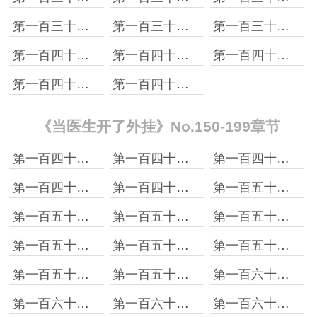
第一百三十七章：不让你来，你非要来！
第一百三十八章：你学医可是太可惜了！
第一百三十九章：人努力的目的是为了什么？
第一百四十章：一辈子只能见一次的王级阑尾怪！
第一百四十一章：大爆了
第一百四十二章：静脉穿刺置管术！
第一百四十三章：我们真的这么差吗？
第一百四十四章：有人看上秦悦了
《当医生开了外挂》No.150-199章节
第一百四十五章：遇到变态怎么办？
第一百四十六章：升级到20级了！
第一百四十七章：转职系统激活！
第一百四十八章：不好意思，认错人了！
第一百四十九章：百万富翁的机会！
第一百五十章：福袋任务！
第一百五十一章：师徒系统激活！
第一百五十二章：出师礼包
第一百五十三章：特殊情况
第一百五十四章：不好意思，不方便接电话
第一百五十五章：舔狗不得house！
第一百五十六章：我若为医！
第一百五十七章：天大的讽刺
第一百五十九章：王级怪物
第一百六十章：陈沧牛逼！
第一百六十一章：房庸霖的技能库
第一百六十二章：转职以后的烦恼
第一百六十三章：袁帆的报复