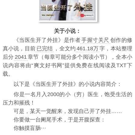
关于小说：
《
当医生开了外挂
》是作者
手握寸关尺
创作的修
真小说，目前
已完结
，全文约
461.18万
字，本站整理
后分
2041
章节（每章可能分多个阅读小节），全本小
说内容将由“爽文好书网”提供免费在线阅读及TXT下
载。
以下是《当医生开了外挂》的小说内容简介：
你是一名月入2000的小（穷）医生，饱受生活的
压力和摧残！
可是，某天一觉醒来，发现自己开了外挂……
你要做一台阑尾手术，于是开腹探查：
你触摸盲肠···