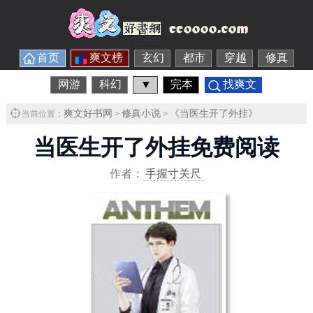
首页
爽文榜
玄幻
都市
穿越
修真
网游
科幻
▼
完本
找爽文
爽文好书网
修真小说
《当医生开了外挂》
当前位置：
>
>
当医生开了外挂免费阅读
作者：
手握寸关尺