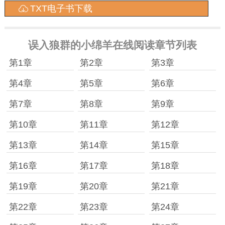
TXT电子书下载
误入狼群的小绵羊在线阅读章节列表
第1章
第2章
第3章
第4章
第5章
第6章
第7章
第8章
第9章
第10章
第11章
第12章
第13章
第14章
第15章
第16章
第17章
第18章
第19章
第20章
第21章
第22章
第23章
第24章