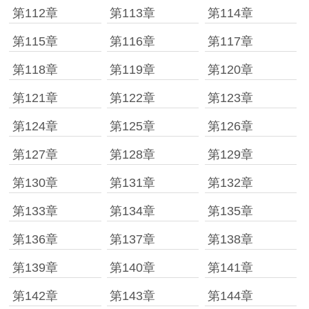
第112章
第113章
第114章
第115章
第116章
第117章
第118章
第119章
第120章
第121章
第122章
第123章
第124章
第125章
第126章
第127章
第128章
第129章
第130章
第131章
第132章
第133章
第134章
第135章
第136章
第137章
第138章
第139章
第140章
第141章
第142章
第143章
第144章