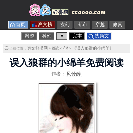
首页
爽文榜
玄幻
都市
穿越
修真
网游
科幻
▼
完本
找爽文
爽文好书网
都市小说
《误入狼群的小绵羊》
当前位置：
>
>
误入狼群的小绵羊免费阅读
作者：
风铃醉