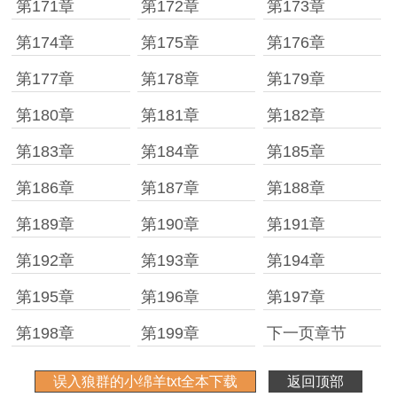
第171章
第172章
第173章
第174章
第175章
第176章
第177章
第178章
第179章
第180章
第181章
第182章
第183章
第184章
第185章
第186章
第187章
第188章
第189章
第190章
第191章
第192章
第193章
第194章
第195章
第196章
第197章
第198章
第199章
下一页章节
误入狼群的小绵羊txt全本下载
返回顶部