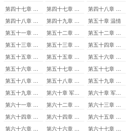
第四十七章 实话实说［上］
第四十七章 实话实说［下］
第四十八章 可怜的匪兵乙［上］
第四十八章 可怜的匪兵乙［下］
第四十九章 突然的别离
第五十章 温情
第五十一章 交心
第五十二章 经典诗朗诵［上］
第五十二章 经典诗朗诵［下］
第五十三章 意外的收获［上］
第五十三章 意外的收获［下］
第五十四章 仇人见面分外眼红
第五十五章 那么多误会［上］
第五十五章 那么多误会［下］
第五十六章 老道的手段［上］
第五十六章 老道的手段［下］
第五十七章 调令下来了［上］
第五十七章 调令下来了［下］
第五十八章 下马威？［上］
第五十八章 下马威？［下］
第五十九章 人心都是肉长的［上］
第五十九章 人心都是肉长的［下］
第六十章 军令状［上］
第六十章 军令状［下］
第六十一章 要玩就玩把大的
第六十二章 举重若轻
第六十三章 月黑风高杀人夜
第六十四章 老子从来不勉强谁［上］
第六十四章 老子从来不勉强谁［下］
第六十五章 这回热闹了
第六十六章 一步三回头［上］
第六十六章 一步三回头［下］
第六十七章 不怕笨就怕懒