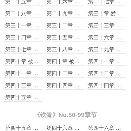
第二十五章 征询
第二十六章 分科决定
第二十七章 临阵磨枪不快也光
第二十八章 天降大任于斯人也
第二十九章 觉悟怎么这么低呢？
第三十章 爱美之心人皆有之
第三十一章 这才刚刚开始
第三十二章 毫不艰难的选择
第三十三章 特批的三天假期
第三十四章 前东家与前伙计的对话
第三十五章 民国爱情
第三十六章 竟然升官了
第三十七章 军民关系
第三十八章 意外的渊源
第三十九章 交易
第四十章 被人告了［上］
第四十章 被人告了［下］
第四十一章 洋人的可敬之处［上］
第四十一章 洋人的可敬之处［下］
第四十二章 送上门我就不客气了［上］
第四十二章 送上门我就不客气了［下］
第四十三章 再见了，林村
第四十四章 风中飘来的乐声［上］
第四十四章 风中飘来的乐声［下］
第四十五章 校长召见［上］
《铁骨》No.50-99章节
第四十五章 校长召见［下］
第四十六章 不想出名都难［上］
第四十六章 不想出名都难［下］