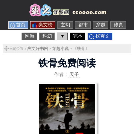
首页
爽文榜
玄幻
都市
穿越
修真
网游
科幻
▼
完本
找爽文
爽文好书网
穿越小说
《铁骨》
当前位置：
>
>
铁骨免费阅读
作者：
天子