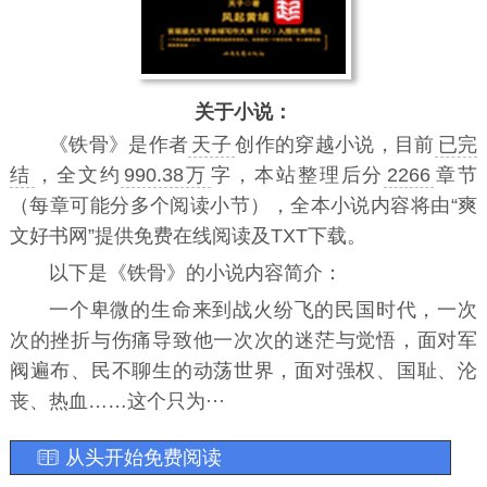
关于小说：
《
铁骨
》是作者
天子
创作的穿越小说，目前
已完
结
，全文约
990.38万
字，本站整理后分
2266
章节
（每章可能分多个阅读小节），全本小说内容将由“爽
文好书网”提供免费在线阅读及TXT下载。
以下是《铁骨》的小说内容简介：
一个卑微的生命来到战火纷飞的民国时代，一次
次的挫折与伤痛导致他一次次的迷茫与觉悟，面对军
阀遍布、民不聊生的动荡世界，面对强权、国耻、沦
丧、热血……这个只为···
从头开始免费阅读