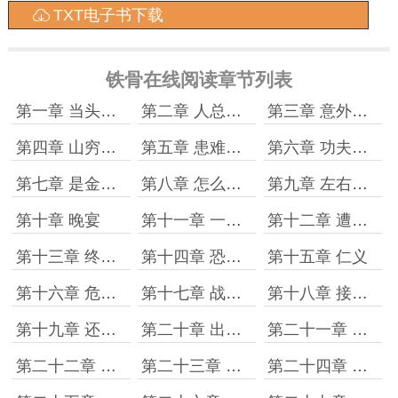
TXT电子书下载
铁骨在线阅读章节列表
第一章 当头一棒
第二章 人总要自食其力的
第三章 意外的邂逅
第四章 山穷水尽疑无路
第五章 患难之中
第六章 功夫不负有心人
第七章 是金子总会发光的
第八章 怎么遇到这么多牛人？
第九章 左右逢源
第十章 晚宴
第十一章 一餐饭的记忆
第十二章 遭嫉恨
第十三章 终于不是黑人黑户了
第十四章 恐慌笼罩广州城
第十五章 仁义
第十六章 危难见人心
第十七章 战乱中的卑贱
第十八章 接二连三的惊吓
第十九章 还一报
第二十章 出尽风头的战车
第二十一章 被遗弃后的壮举
第二十二章 寻找英雄
第二十三章 舒服日子到头了
第二十四章 革命军也敢拉壮丁？