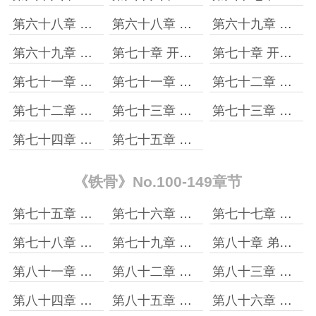
第六十八章 去约会［上］
第六十八章 去约会［下］
第六十九章 敢不敢赌一把［上］
第六十九章 敢不敢赌一把［下］
第七十章 开诚布公［上］
第七十章 开诚布公［下］
第七十一章 心灵的震撼［上］
第七十一章 心灵的震撼［下］
第七十二章 比的不只是力气［上］
第七十二章 比的不只是力气［下］
第七十三章 生意上门了［上］
第七十三章 生意上门了［下］
第七十四章 爆笑中的泪水
第七十五章 依依不舍话别离［上］
《铁骨》No.100-149章节
第七十五章 依依不舍话别离［下］
第七十六章 誓师
第七十七章 我们连的军歌
第七十八章 别打残就行
第七十九章 被遗忘的部分
第八十章 弟兄们的智慧是无穷的
第八十一章 搂草打兔子
第八十二章 不打不相识
第八十三章 终于找到组织了
第八十四章 无所适从的弟兄们
第八十五章 温饱思淫欲
第八十六章 出事了