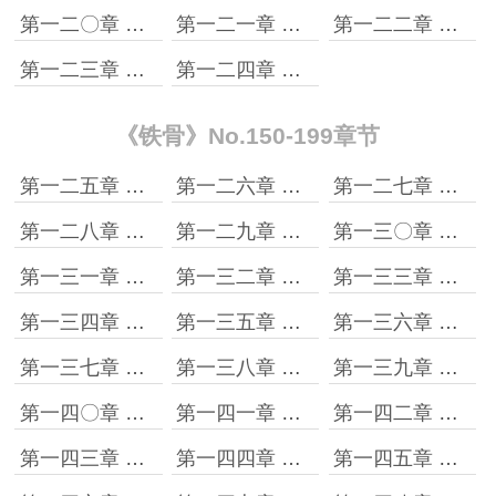
第一二〇章 兵强马壮的模范营
第一二一章 浏阳河上的歌声
第一二二章 黄雀在后
第一二三章 雁过也要拔根毛
第一二四章 提高士气的途径
《铁骨》No.150-199章节
第一二五章 望风披靡的敌军
第一二六章 初露锋芒
第一二七章 不服就来试试
第一二八章 藏龙卧虎铜鼓城
第一二九章 威震百里模范营
第一三〇章 缘分这玩意儿
第一三一章 惺惺惜惺惺
第一三二章 环环相扣计中计
第一三三章 因时而变
第一三四章 扬威奉新城
第一三五章 一刻不能停下来
第一三六章 秉烛夜谈
第一三七章 形势急转直下
第一三八章 俘获人心
第一三九章 有容乃大
第一四〇章 不看不知道一看吓一跳
第一四一章 战场如商场
第一四二章 流水的营盘铁打的兵
第一四三章 在总司令身边的日子
第一四四章 由不得你不信
第一四五章 牛刀小试显奇效