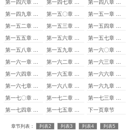
第一四六章 独具慧眼的副总长
第一四七章 尽在不言中
第一四八章 未雨绸缪
第一四九章 力挽狂澜［上］
第一五〇章 力挽狂澜［中］
第一五一章 力挽狂澜［下］
第一五二章 血脉里流着什么样的血
第一五三章 战争催人成熟
第一五四章 各显神通
第一五五章 不服不行
第一五六章 只能意会的算计
第一五七章 杀伐决断立军威
第一五八章 大义凛然
第一五九章 水至清则无鱼
第一六〇章 各打各的算盘
第一六一章 徐徐进逼
第一六二章 阵前宝马
第一六三章 英雄泪满襟
第一六四章 当一回县太爷
第一六五章 偶遇
第一六六章 生财有道
第一六七章 大炮一响黄金万两
第一六八章 庆典与法场
第一六九章 哪里都有能人啊
第一七〇章 总为他人做嫁衣+第一七一章 得失之间
第一七二章 饿死胆小的
第一七三章 道合而志不同
第一七四章 又演又练
第一七五章 细微之处见功夫
下一页章节
章节列表：
列表2
列表3
列表4
列表5