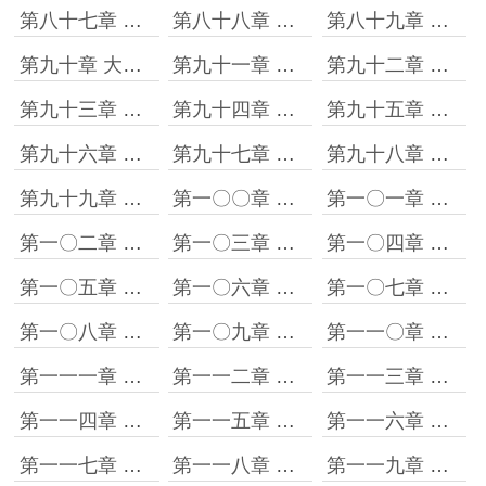
第八十七章 三堂会审
第八十八章 名利双收
第八十九章 总得弄点实惠的
第九十章 大战前夕
第九十一章 个个都是高手
第九十二章 胳膊拧不过大腿
第九十三章 打一巴掌抚一下
第九十四章 烂摊子的福份
第九十五章 意外的任务
第九十六章 立威
第九十七章 降卒的贡献
第九十八章 满山旌旗映朝霞
第九十九章 老子的队伍要开张
第一〇〇章 有惊无险归大营
第一〇一章 忍忍就习惯了
第一〇二章 尺有所短寸有所长
第一〇三章 初遇铁军
第一〇四章 洗礼
第一〇五章 蜕变
第一〇六章 不能忘本
第一〇七章 焕然一新的模范营
第一〇八章 草根的智慧
第一〇九章 新兵营里的另类
第一一〇章 受益无穷的实战观摩
第一一一章 枪林弹雨铸军魂
第一一二章 捡破烂的收获
第一一三章 攻城确畏难
第一一四章 惨重的认知代价
第一一五章 屡败屡战
第一一六章 这不是我的错
第一一七章 峰回路转雾茫茫
第一一八章 只可意会不可言传
第一一九章 计划没有变化快