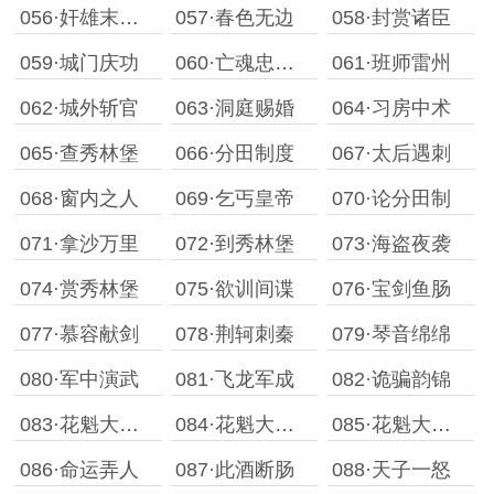
056·奸雄末路［下］
057·春色无边
058·封赏诸臣
059·城门庆功
060·亡魂忠勇禀天知
061·班师雷州
062·城外斩官
063·洞庭赐婚
064·习房中术
065·查秀林堡
066·分田制度
067·太后遇刺
068·窗内之人
069·乞丐皇帝
070·论分田制
071·拿沙万里
072·到秀林堡
073·海盗夜袭
074·赏秀林堡
075·欲训间谍
076·宝剑鱼肠
077·慕容献剑
078·荆轲刺秦
079·琴音绵绵
080·军中演武
081·飞龙军成
082·诡骗韵锦
083·花魁大会［一］
084·花魁大会［二］
085·花魁大会［三］
086·命运弄人
087·此酒断肠
088·天子一怒