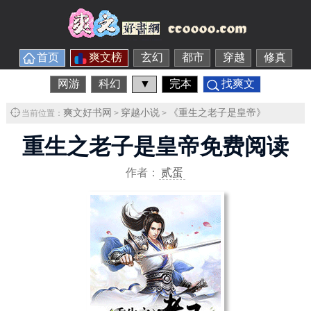
首页
爽文榜
玄幻
都市
穿越
修真
网游
科幻
▼
完本
找爽文
爽文好书网
穿越小说
《重生之老子是皇帝》
当前位置：
>
>
重生之老子是皇帝免费阅读
作者：
贰蛋