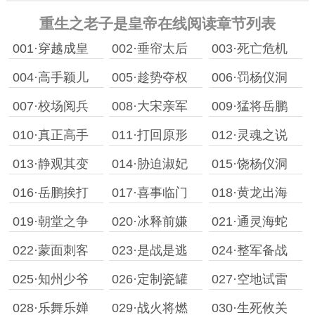
重生之老子是皇帝在线阅读章节列表
001·穿越成皇
002·垂帘太后
003·死亡危机
004·高手颖儿
005·趁势夺权
006·罚杨仪洞
007·校场阅兵
008·大宋亲军
009·猛将岳鹏
010·真正高手
011·打回原形
012·灵魂之说
013·静观其变
014·胁迫淑妃
015·饶杨仪洞
016·岳鹏挨打
017·喜事临门
018·黄龙出海
019·朝堂之争
020·冰释前嫌
021·通灵海蛇
022·蒙面刺客
023·是战是逃
024·整军备战
025·知州少爷
026·定制瓷罐
027·空地试雷
028·乐舞乐婵
029·战火将燃
030·生死攸关