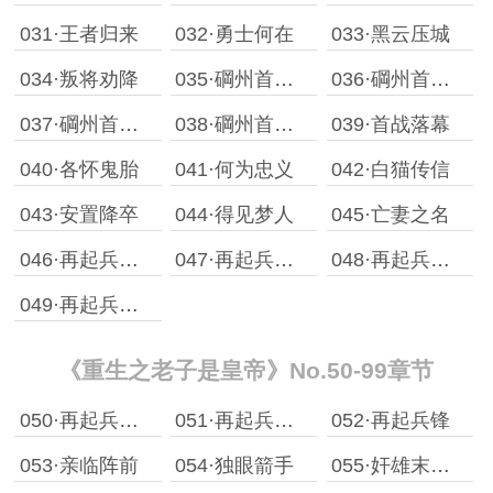
031·王者归来
032·勇士何在
033·黑云压城
034·叛将劝降
035·碙州首战［一］
036·碙州首战［二］ (恭喜第一书王‘汤圆’横空出世）
037·碙州首战［三］
038·碙州首战［四］
039·首战落幕
040·各怀鬼胎
041·何为忠义
042·白猫传信
043·安置降卒
044·得见梦人
045·亡妻之名
046·再起兵锋(一）
047·再起兵锋［二］
048·再起兵锋［三］
049·再起兵锋［四］
《重生之老子是皇帝》No.50-99章节
050·再起兵锋［五］
051·再起兵锋［六］
052·再起兵锋
053·亲临阵前
054·独眼箭手
055·奸雄末路［上］