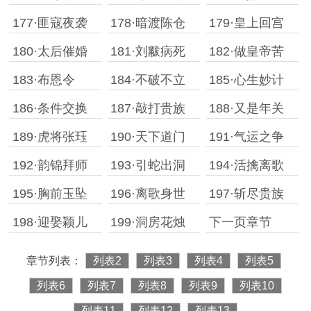
177·匪寇夜袭
178·暗渡陈仓
179·皇上回宫
180·太后催婚
181·刘黻病死
182·做皇帝苦
183·布恩令
184·不破不立
185·心生妙计
186·条件交换
187·敲打贵族
188·又是年关
189·虎将张珏
190·天下道门
191·气运之争
192·韵锦拜师
193·引蛇出洞
194·活擒离歌
195·胸前玉坠
196·离歌身世
197·斩尽贵族
198·迎娶颖儿
199·洞房花烛
下一页章节
章节列表：
列表2
列表3
列表4
列表5
列表6
列表7
列表8
列表9
列表10
列表11
列表12
列表13