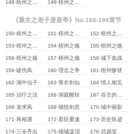
148·梧州之殇［一］
149·梧州之殇［二］
《重生之老子是皇帝》No.150-199章节
150·梧州之殇［三］
151·梧州之殇［四］
152·梧州之殇［五］
153·梧州之殇［六］
154·梧州之殇
155·梧州之殇
156·梧州之殇
157·梧州之殇
158·城下血战
159·破伤风
160·理念之争
161·梧州惨状
162·湖中仙子
163·青衣剑仙
164·情人相见
165·治疗之法
166·洞庭醒转
167·谷主的态度
168·龙求凤
169·顿悟剑意
170·城中丽影
171·再相遇
172·君臣重逢
173·历史轨迹
174·三令齐出
175·雄城泼泪
176·武鼎堂