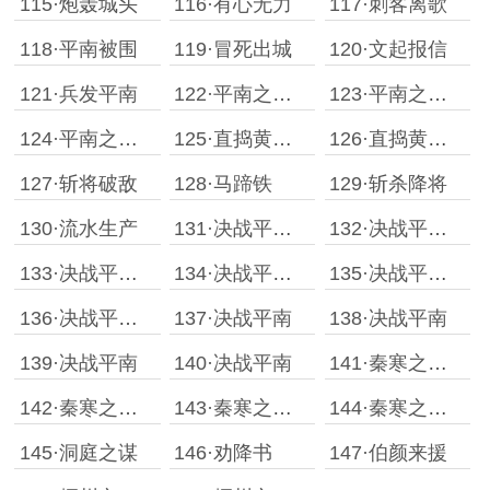
115·炮轰城头
116·有心无力
117·刺客离歌
118·平南被围
119·冒死出城
120·文起报信
121·兵发平南
122·平南之战［上］
123·平南之战［中］
124·平南之战［下］
125·直捣黄龙［上］
126·直捣黄龙［下］
127·斩将破敌
128·马蹄铁
129·斩杀降将
130·流水生产
131·决战平南［一］
132·决战平南［二］
133·决战平南［三］
134·决战平南［四］
135·决战平南［五］
136·决战平南［六］
137·决战平南
138·决战平南
139·决战平南
140·决战平南
141·秦寒之谋［一］
142·秦寒之谋［二］
143·秦寒之谋［三］
144·秦寒之谋［四］
145·洞庭之谋
146·劝降书
147·伯颜来援