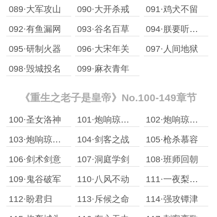
089·大军攻山
090·大开杀戒
091·鸡犬不留
092·有鱼漏网
093·谷名百草
094·朕要听满江红
095·研制火器
096·大宋年关
097·人间地狱
098·毁城投名
099·麻衣青年
《重生之老子是皇帝》No.100-149章节
100·圣女洛神
101·炮响琼州［上］ 为你诺安好，那还得了。的玉佩加更
102·炮响琼州［中］
103·炮响琼州［下］
104·剑客之战
105·枪杀慕容
106·剑术剑意
107·洞庭学剑
108·班师回朝
109·鬼谷破军
110·八风不动
111·一夜梨花开
112·盼君归
113·斥候之命
114·强攻镡津