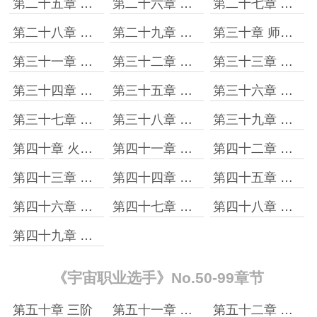
第二十五章 许景明和高崇
第二十六章 巅峰对决［上］
第二十七章 巅峰对决［下］
第二十八章 落幕
第二十九章 早间新闻
第三十章 师父召见
第三十一章 柳海教徒［上］
第三十二章 柳海教徒［下］
第三十三章 六天后
第三十四章 夏国排名
第三十五章 任务空间开启
第三十六章 闯星空塔
第三十七章 名列榜单
第三十八章 全球沸腾
第三十九章 这公平吗？
第四十章 火种杯
第四十一章 柳海的视频
第四十二章 许景明的队友们
第四十三章 一个月
第四十四章 最后一名队友
第四十五章 极限瓶颈
第四十六章 如今的程子豪
第四十七章 怒意
第四十八章 只能靠自己
第四十九章 火在胸膛燃烧
《宇宙职业选手》No.50-99章节
第五十章 三阶
第五十一章 巩固境界
第五十二章 王怡的邀请者们