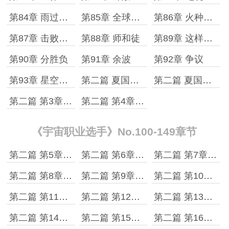
第84章 雨过天晴
第85章 全球第七
第86章 火种杯决赛之夜
第87章 击败我吧！
第88章 师和徒
第89章 这样的师父
第90章 分胜负
第91章 余波
第92章 争议
第93章 星空榜上的名字
第二篇 夏国枪魔 第1章 星空塔第四层
第二篇 夏国枪魔 第2章 飞行器降临
第二篇 第3章 选择资源
第二篇 第4章 生命尽头的‘轩’
《宇宙职业选手》No.100-149章节
第二篇 第5章 宇宙人类中的传说
第二篇 第6章 闭关
第二篇 第7章 修炼的日子
第二篇 第8章 个人战力面板
第二篇 第9章 虚拟世界的评判
第二篇 第10章 全球交锋
第二篇 第11章 许景明和柳海
第二篇 第12章 初次参战
第二篇 第13章 许景明vs阿兰*艾米连科
第二篇 第14章 星辰滚动
第二篇 第15章 一战成名天下知
第二篇 第16章 全球的天才们