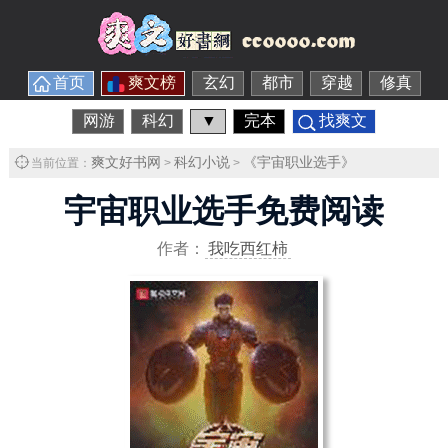
首页
爽文榜
玄幻
都市
穿越
修真
网游
科幻
▼
完本
找爽文
爽文好书网
科幻小说
《宇宙职业选手》
当前位置：
>
>
宇宙职业选手免费阅读
作者：
我吃西红柿