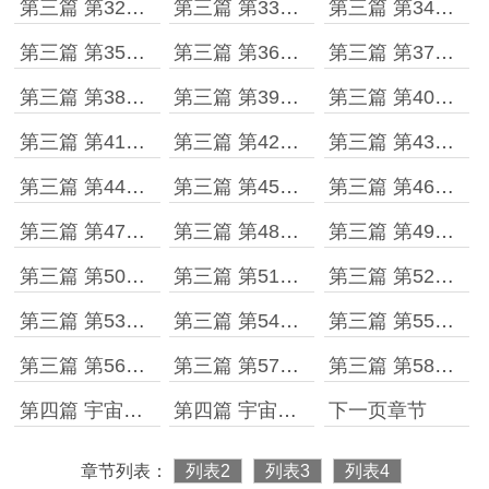
第三篇 第32章 逖雅诺*西雷
第三篇 第33章 玛德琳*罗根vs柳海
第三篇 第34章 智慧
第三篇 第35章 许景明的战力面板
第三篇 第36章 凶猛
第三篇 第37章 约定
第三篇 第38章 逖雅诺vs柳海
第三篇 第39章 可怕的柳海
第三篇 第40章 第一个决赛名额
第三篇 第41章 基础的差距
第三篇 第42章 许景明vs泰格*福森
第三篇 第43章 许景明和逖雅诺
第三篇 第44章 和师父的再次切磋
第三篇 第45章 逖雅诺的身份
第三篇 第46章 决赛之日
第三篇 第47章 逖雅诺vs许景明
第三篇 第48章 五阶53%
第三篇 第49章 顿悟
第三篇 第50章 化光三十六连击！
第三篇 第51章 蓝星文明的幸运
第三篇 第52章 最终的胜负
第三篇 第53章 流泪的逖雅诺
第三篇 第54章 星空生命进化法
第三篇 第55章 真相
第三篇 第56章 并肩奋战
第三篇 第57章 星空塔第五层
第三篇 第58章 蜕变，星空生命
第四篇 宇宙新人 第1章 突破
第四篇 宇宙新人 第2章 逖雅诺的礼物
下一页章节
章节列表：
列表2
列表3
列表4