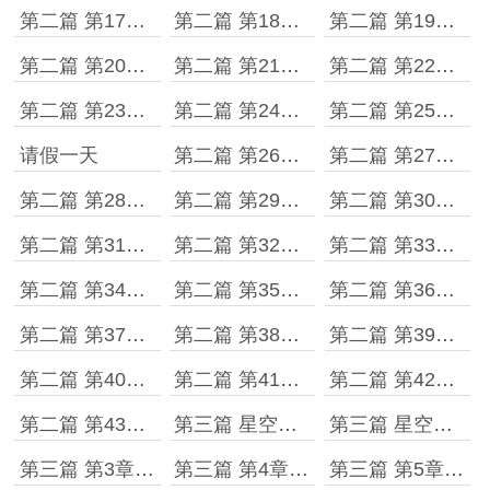
第二篇 第17章 现实中的许景明
第二篇 第18章 失望
第二篇 第19章 许景明和柳海的目标
第二篇 第20章 全球瞩目的一战
第二篇 第21章 许景明对战宫川明心
第二篇 第22章 宫川明心的请求
第二篇 第23章 第四层的星空榜
第二篇 第24章 全球前三［上］
第二篇 第25章 全球前三［下］
请假一天
第二篇 第26章 世界公告
第二篇 第27章 武道馆
第二篇 第28章 准备课程
第二篇 第29章 柳海的教学直播
第二篇 第30章 绝学
第二篇 第31章 武道第一课
第二篇 第32章 速度的界限
第二篇 第33章 出招速度
第二篇 第34章 直播结束
第二篇 第35章 下载量
第二篇 第36章 付费课程的评价
第二篇 第37章 正式结束
第二篇 第38章 时间流逝
第二篇 第39章 全球进化时代
第二篇 第40章 总积分排名
第二篇 第41章 官方召集
第二篇 第42章 领证
第二篇 第43章 兑换
第三篇 星空生命 第1章 附身十阶强者
第三篇 星空生命 第2章 安布罗
第三篇 第3章 智慧
第三篇 第4章 星空生命
第三篇 第5章 炼心五法