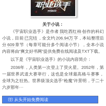
关于小说：
《
宇宙职业选手
》是作者
我吃西红柿
创作的科幻
小说，目前
已完结
，全文约
206.94万
字，本站整理后
分
609
章节（每章可能分多个阅读小节），全本小说
内容将由“爽文好书网”提供免费在线阅读及TXT下载。
以下是《宇宙职业选手》的小说内容简介：
2036年，人类第一次登上了荧火星。2052年，第
一届世界武道大赛举行，这也是全球最高格斗赛事，
全球为之狂热。世界级顶尖选手“枪魔”许景明，于二十
六岁那年···
从头开始免费阅读