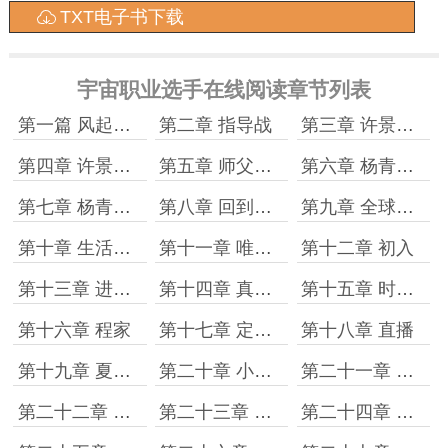
TXT电子书下载
宇宙职业选手在线阅读章节列表
第一篇 风起云涌 第一章 许景明
第二章 指导战
第三章 许景明和黎渺渺［上］
第四章 许景明和黎渺渺［下］
第五章 师父柳海
第六章 杨青烁［上］
第七章 杨青烁［下］
第八章 回到家乡
第九章 全球直播
第十章 生活在好时代
第十一章 唯一的虚拟世界游戏
第十二章 初入
第十三章 进化法
第十四章 真实的冷兵器战斗
第十五章 时代变了
第十六章 程家
第十七章 定级赛
第十八章 直播
第十九章 夏国官方直播间
第二十章 小镇细雨，神级对战
第二十一章 许景明和柳箭风
第二十二章 射杀
第二十三章 八极虎扑！
第二十四章 柳箭风老爷子