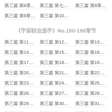
第三篇 第6章 四阶极限
第三篇 第七章 我疯了么？这么折磨自己！
第三篇 第8章 越练越来劲！
第三篇 第9章 许景明vs柳海［上］
第三篇 第10章 双双突破
《宇宙职业选手》No.150-199章节
第三篇 第11章 许景明vs柳海［下］
第三篇 第12章 五阶
第三篇 第13章 细胞级掌控
第三篇 第14章 新的生命阶段
第三篇 第15章 兵器：剑
第三篇 第16章 行星生命圆满
第三篇 第17章 周局长的传讯
第三篇 第18章 现实中的实力
第三篇 第19章 宇宙公民庞泽
第三篇 第20章 第31届世界武道大赛
第三篇 第21章 报名
第三篇 第22章 齐聚
第三篇 第23章 预赛的残酷
第三篇 第24章 预赛结束
第三篇 第25章 蓝星的期盼
第三篇 第26章 大赛开始
第三篇 第27章 接连登场
第三篇 第28章 许景明登场
第三篇 第29章 蓝星的五阶们
第三篇 第30章 十六进八
第三篇 第31章 难度攀升