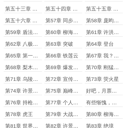
第五十三章 队伍集结
第五十四章 亮相
第五十五章 火种杯大赛
第五十六章 大赛召开
第57章 同步排名
第58章 庞昀的父亲
第59章 盾法天赋很高
第60章 柳海老年队
第61章 许洪的初战
第62章 八极盾法
第63章 突破
第64章 登台
第65章 第一轮结束
第66章 铁莲云
第67章 我？就是武道的一部分！
第68章 梨木战队vs金鹏战队
第69章 爆发的许景明
第70章 刚猛无双许景明
第71章 乌陵战队的方虞
第72章 宣传热度
第73章 荧火星
第74章 许景明和方虞
第75章 巅峰对决时的突破
好吧，月票加更！
第76章 持枪，杀敌
第77章 个人战力面板
有些惭愧，月票加更补丁
第78章 虎王
第79章 大战之前
第80章 柳海的真正实力
第81章 世界第一极速
第82章 许景明和雷云放
第83章 绝境