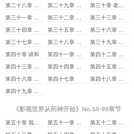
第二十八章 差不多了
第二十九章 林有有成事儿了
第三十章 老子没教养？
第三十一章 发现了
第三十二章 拿下了
第三十三章 离婚了
第三十四章 陈屿
第三十五章 赵静语
第三十六章 去江浙
第三十七章 横路村
第三十八章 行动开始了
第三十九章 喝茶喝茶
第四十章 讲和
第四十一章 支走陈屿
第四十二章 挣扎
第四十三章 根本拦不住
第四十四章 错过就错过
第四十五章 王嫚妮说他跑了
第四十六章 钟晓芹说她不后悔
第四十七章
第四十八章 回归 日常
第四十九章 新世界
《影视世界从药神开始》No.50-99章节
第五十章 我有问题
第五十一章 我有话说
第五十二章 做班长