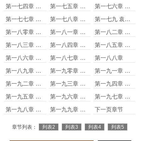
第一七四章 还要做自己
第一七五章 两年零五个月
第一七六章 最后的疯狂
第一七七章 回归
第一七八章 日常
第一七九 袁督师帐下一小兵
第一八零章 直升百户
第一八一章 宁远大捷
第一八二章 移镇山海关
第一八三章 财源
第一八四章 同流
第一八五章 出击
第一八六章 要请功
第一八七章 大雪满弓刀
第一八八章
第一八九章 天启七年
第一九零章 战启
第一九一章 锦州大捷
第一九二章 王将军
第一九三章 吾弟当为尧舜
第一九四章 给我做婆娘
第一九五章 魏忠贤下台
第一九六章 劫人
第一九七章 朱由检的灵光一闪
第一九八章 兵指盛京
第一九九章 炮轰盛京下广宁
下一页章节
章节列表：
列表2
列表3
列表4
列表5