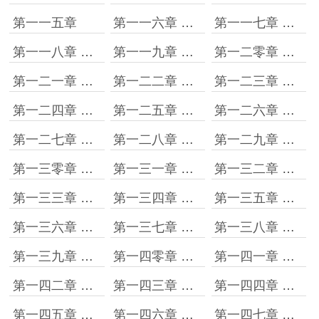
第一一五章
第一一六章 回归
第一一七章 日常
第一一八章 新世界
第一一九章 杀人放火
第一二零章 一条街
第一二一章 一周
第一二二章 四海
第一二三章 掌控斧山
第一二四章 抢生意的要弄死
第一二五章 应对
第一二六章 电视上看到的随便挑
第一二七章 再次进击
第一二八章 计划调整
第一二九章 变故
第一三零章 又死一个
第一三一章 受伤
第一三二章 装孙子
第一三三章 挑拨
第一三四章 掌控金门
第一三五章 回归
第一三六章 日常
第一三七章 初见石小猛
第一三八章 老地方
第一三九章 更需要八万块
第一四零章 给谁包不是包
第一四一章 石小猛请吃饭
第一四二章 胡老板你得厚道
第一四三章 杨紫曦来电
第一四四章 王言：我的面子就值三万？
第一四五章 伍媚
第一四六章 利诱
第一四七章 杨紫曦怎么没动静