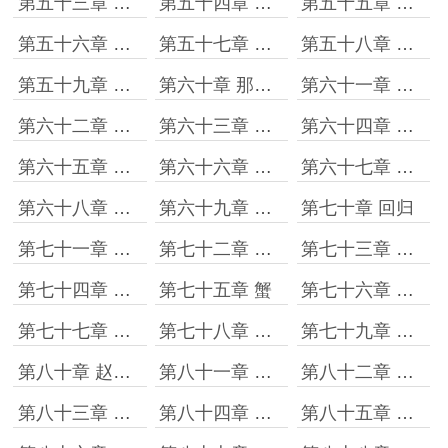
第五十三章 感情是自私的
第五十四章 这钱你拿着
第五十五章 你俩得努力
第五十六章 毕业
第五十七章 拿下
第五十八章 你一定要幸福啊
第五十九章 回归、日常、新世界
第六十章 那些迟暮的宗师
第六十一章 叶问
第六十二章 敢杀人吗
第六十三章 婚约
第六十四章 孩子姓宫
第六十五章 山河碎
第六十六章 战争结束
第六十七章 安家城寨
第六十八章 事找上门
第六十九章 三杀、发展
第七十章 回归
第七十一章 日常
第七十二章 欢乐颂2301
第七十三章 他会给你发消息
第七十四章 电梯五女缓和
第七十五章 蟹
第七十六章 喜欢不需要理由
第七十七章 走向不同路的邱莹莹
第七十八章 安迪上门
第七十九章 事了
第八十章 赵启平
第八十一章 在一起
第八十二章 车是租的
第八十三章 拿下
第八十四章 魏渭走了
第八十五章 还钱