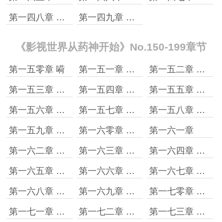
第一四八章 我拿你当兄弟
第一四九章 呕他一脸
《影视世界从药神开始》No.150-199章节
第一五零章 嗬
第一五一章 爱？很重要么
第一五二章 昨天就离职了
第一五三章 跟着王哥干
第一五四章 不欢而散
第一五五章 发了脾气谁来哄
第一五六章 真他妈恶心
第一五七章 提醒
第一五八章 去是不去
第一五九章 怎么选择才重要
第一六零章 怕后悔
第一六一章
第一六二章 是真馋呐
第一六三章 小测试
第一六四章 林夏
第一六五章 偶遇程锋
第一六六章 闭眼跳跃胡容强
第一六七章 伸手欲言程胜恩
第一六八章 真气死了
第一六九章 三个月
第一七零章 可以摘了
第一七一章 拿下
第一七二章 石小猛：就可我身边祸害？
第一七三章 程锋进去了