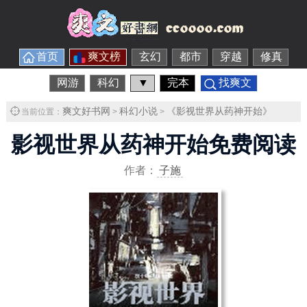
首页
爽文榜
玄幻
都市
穿越
修真
网游
科幻
▼
完本
找爽文
爽文好书网
科幻小说
《影视世界从药神开始》
当前位置：
>
>
影视世界从药神开始免费阅读
作者：
子施