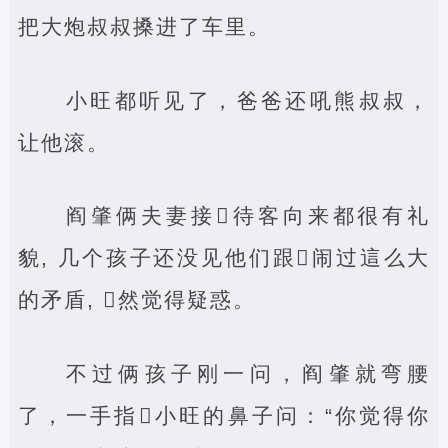
把大炮叔叔搡进了车里。
小旺都听见了，爸爸还吼熊叔叔，
让他滚。
阎肇俩夫妻接‌待客向来都很有礼
貌, 几个孩子还没见他们跟‌闹过這么大
的矛盾, ‌然觉得疑惑。
不过俩孩子刚一问，阎肇就弯腰
了，一手指‌小旺的鼻子问：“你觉得你