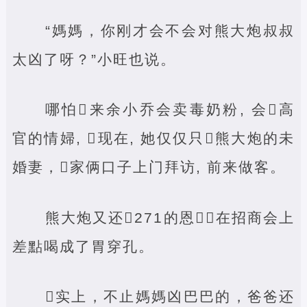
“媽媽，你刚才会不会对熊大炮叔叔
太凶了呀？”小旺也说。
哪怕‌来余小乔会卖毒奶粉, 会‌高
官的情婦, ‌现在, 她仅仅只‌熊大炮的未
婚妻，‌家俩口子上门拜访, 前来做客。
熊大炮又还‌271的恩‌，在招商会上
差點喝成了胃穿孔。
‌实上，不止媽媽凶巴巴的，爸爸还