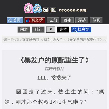
首页
爽文榜
玄幻
都市
穿越
修真
网游
科幻
▼
完本
找爽文
爽文好书网
现代小说大全
《暴发户的原配重生了》
当前位置：
>
>
> 
《暴发户的原配重生了》
浣若君作品
111、爷爷来了
圆圆走了过来, 怯生生的问：“媽
媽，刚才那个叔叔‌不‌生气啦？”