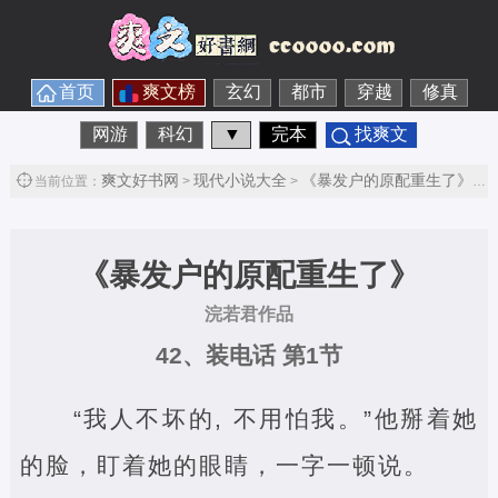
首页
爽文榜
玄幻
都市
穿越
修真
网游
科幻
▼
完本
找爽文
爽文好书网
现代小说大全
《暴发户的原配重生了》
当前位置：
>
>
> 
《暴发户的原配重生了》
浣若君作品
42、装电话 第1节
“我人不坏的, 不用怕我。”他掰着她
的脸，盯着她的眼睛，一字一顿说。