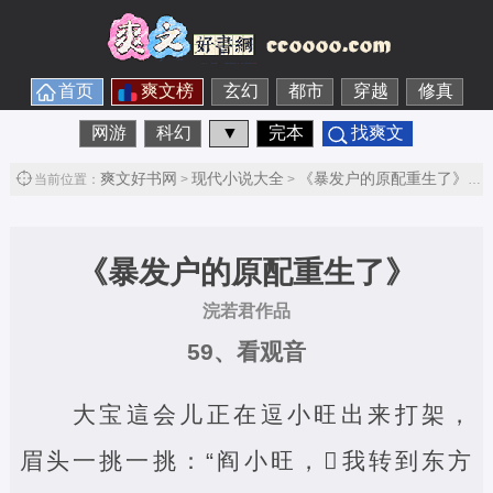
首页
爽文榜
玄幻
都市
穿越
修真
网游
科幻
▼
完本
找爽文
爽文好书网
现代小说大全
《暴发户的原配重生了》
当前位置：
>
>
> 
《暴发户的原配重生了》
浣若君作品
59、看观音
大宝這会儿正在逗小旺出来打架，
眉头一挑一挑：“阎小旺，‌我转到东方