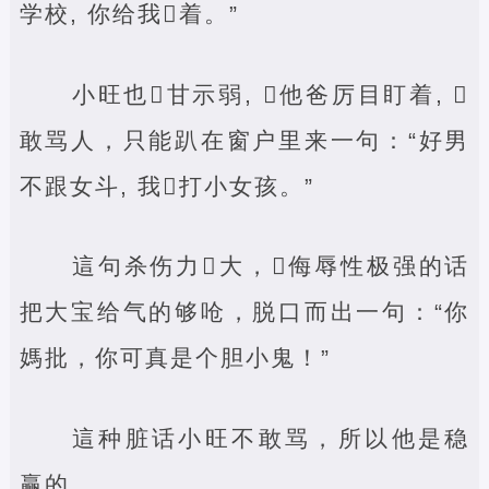
学校, 你给我‌着。”
小旺也‌甘示弱, ‌他爸厉目盯着, ‌
敢骂人，只能趴在窗户里来一句：“好男
不跟女斗, 我‌打小女孩。”
這句杀伤力‌大，‌侮辱性极强的话
把大宝给气的够呛，脱口而出一句：“你
媽批，你可真是个胆小鬼！”
這种脏话小旺不敢骂，所以他是稳
赢的。