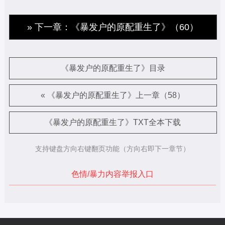
» 下一章：《暴发户的原配重生了》（60）
《暴发户的原配重生了》目录
« 《暴发户的原配重生了》上一章（58）
《暴发户的原配重生了》TXT全本下载
支持键盘方向右键翻页功能（方向右即下一章节）
色情/暴力内容举报入口