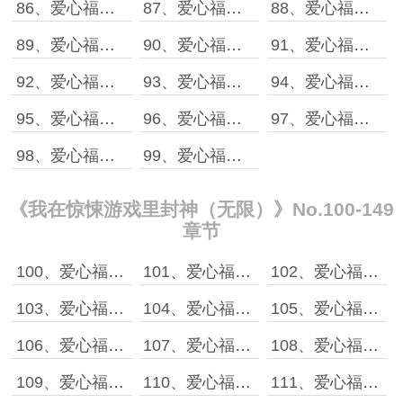
86、爱心福利院
87、爱心福利院
88、爱心福利院
89、爱心福利院
90、爱心福利院
91、爱心福利院
92、爱心福利院
93、爱心福利院
94、爱心福利院
95、爱心福利院
96、爱心福利院
97、爱心福利院
98、爱心福利院
99、爱心福利院
《我在惊悚游戏里封神（无限）》No.100-149
章节
100、爱心福利院
101、爱心福利院
102、爱心福利院
103、爱心福利院
104、爱心福利院
105、爱心福利院
106、爱心福利院
107、爱心福利院
108、爱心福利院
109、爱心福利院
110、爱心福利院
111、爱心福利院