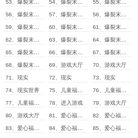
53、爆裂末班车
54、爆裂末班车
55、爆裂末班车
56、爆裂末班车
57、爆裂末班车
58、爆裂末班车
59、爆裂末班车
60、爆裂末班车
61、爆裂末班车
62、爆裂末班车
63、爆裂末班车
64、爆裂末班车
65、爆裂末班车
66、爆裂末班车
67、爆裂末班车
68、爆裂末班车
69、游戏大厅
70、游戏大厅
71、现实
72、现实
73、现实
74、现实世界
75、儿童福利院
76、儿童福利院
77、儿童福利院
78、进入游戏
79、游戏大厅
80、游戏大厅
81、爱心福利院
82、爱心福利院
83、爱心福利院
84、爱心福利院
85、爱心福利院