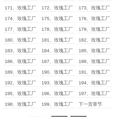
171、玫瑰工厂
172、玫瑰工厂
173、玫瑰工厂
174、玫瑰工厂
175、玫瑰工厂
176、玫瑰工厂
177、玫瑰工厂
178、玫瑰工厂
179、玫瑰工厂
180、玫瑰工厂
181、玫瑰工厂
182、玫瑰工厂
183、玫瑰工厂
184、玫瑰工厂
185、玫瑰工厂
186、玫瑰工厂
187、玫瑰工厂
188、玫瑰工厂
189、玫瑰工厂
190、玫瑰工厂
191、玫瑰工厂
192、玫瑰工厂
193、玫瑰工厂
194、玫瑰工厂
195、玫瑰工厂
196、玫瑰工厂
197、玫瑰工厂
198、玫瑰工厂
199、玫瑰工厂
下一页章节