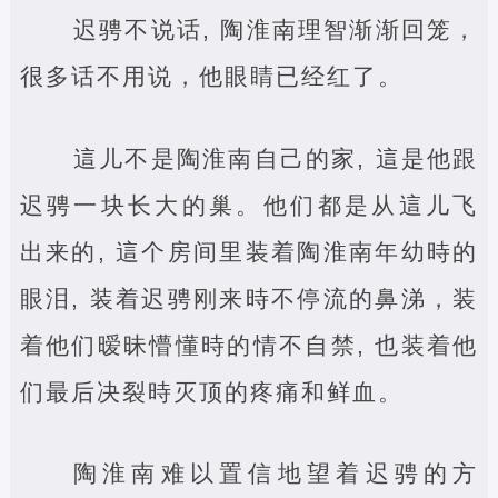
迟骋不说话, 陶淮南理智渐渐回笼，
很多话不用说，他眼睛已经红了。
這儿不是陶淮南自己的家, 這是他跟
迟骋一块长大的巢。他们都是从這儿飞
出来的, 這个房间里装着陶淮南年幼時的
眼泪, 装着迟骋刚来時不停流的鼻涕，装
着他们暧昧懵懂時的情不自禁, 也装着他
们最后决裂時灭顶的疼痛和鲜血。
陶淮南难以置信地望着迟骋的方