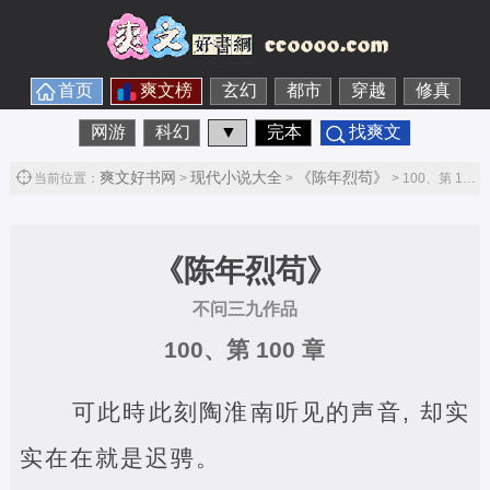
首页
爽文榜
玄幻
都市
穿越
修真
网游
科幻
▼
完本
找爽文
爽文好书网
现代小说大全
《陈年烈苟》
当前位置：
>
>
> 100、第 100 章第1节
《陈年烈苟》
不问三九作品
100、第 100 章
可此時此刻陶淮南听见的声音, 却实
实在在就是迟骋。