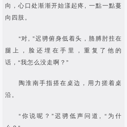
向，心口处渐渐开始漾起疼, 一點一點蔓
向四肢。
“对, ”迟骋俯身低着头，胳膊肘拄在
腿上，脸还埋在手里，重复了他的
话，“我怎么没走啊？”
陶淮南手指搭在桌边，用力搓着桌
沿。
“你说呢？”迟骋低声问道, “为什