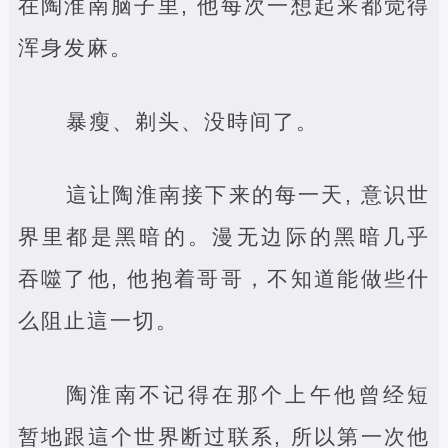
在陶淮南脑子里, 他每次一想起来都觉得
浑身发麻。
暴瘦、剃头、没時间了。
這让陶淮南接下来的每一天, 意识世
界里都是黑暗的。漫无边际的黑暗几乎
吞噬了他, 他抱着哥哥，不知道能做些什
么阻止這一切。
陶淮南不记得在那个上午他曾经短
暂地跟這个世界断过联系, 所以第一次他