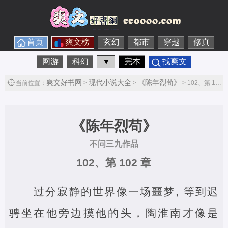
首页
爽文榜
玄幻
都市
穿越
修真
网游
科幻
▼
完本
找爽文
爽文好书网
现代小说大全
《陈年烈苟》
当前位置：
>
>
> 102、第 102 章第1节
《陈年烈苟》
不问三九作品
102、第 102 章
过分寂静的世界像一场噩梦, 等到迟
骋坐在他旁边摸他的头，陶淮南才像是