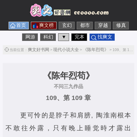
首页
爽文榜
玄幻
都市
穿越
修真
网游
科幻
▼
完本
找爽文
爽文好书网
现代小说大全
《陈年烈苟》
当前位置：
>
>
> 109、第 109 章第1节
《陈年烈苟》
不问三九作品
109、第 109 章
更可怜的是脖子和肩膀, 陶淮南根本
不敢往外露，只有晚上睡觉時才露出