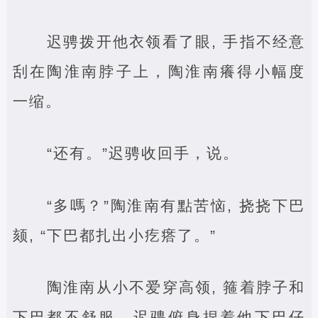
迟骋拨开他衣领看了眼, 手指不经意
刮在陶淮南脖子上，陶淮南癢得小幅度
一缩。
“还有。”迟骋收回手，说。
“多嗎？”陶淮南有點苦恼, 挠挠下巴
颏, “下巴都扎出小疙瘩了。”
陶淮南从小不爱穿高领, 箍着脖子和
下巴都不舒服。迟骋俯身捏着他下巴仔