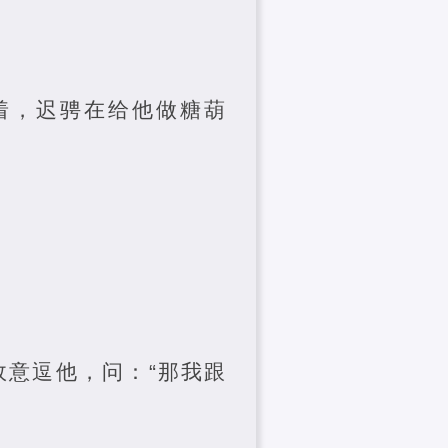
陪着，迟骋在给他做糖葫
故意逗他，问：“那我跟