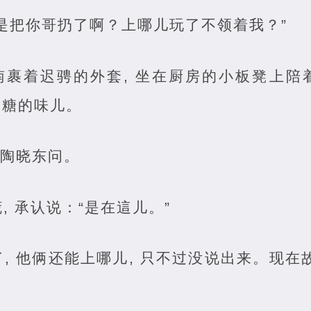
是把你哥扔了啊？上哪儿玩了不领着我？”
淮南裹着迟骋的外套, 坐在厨房的小板凳上
熬糖的味儿。
”陶晓东问。
, 承认说：“是在這儿。”
, 他俩还能上哪儿, 只不过没说出来。现在