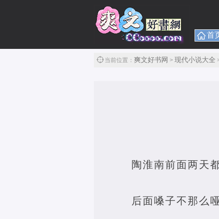
首
爽文好书网
现代小说大全
当前位置：
>
陶淮南前面两天都
后面嗓子不那么哑