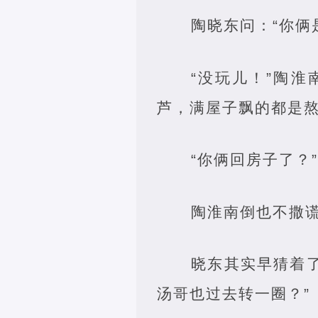
陶晓东问：“你俩
“没玩儿！”陶
芦，满屋子飘的都是
“你俩回房子了？
陶淮南倒也不撒谎
晓东其实早猜着了
汤哥也过去转一圈？”