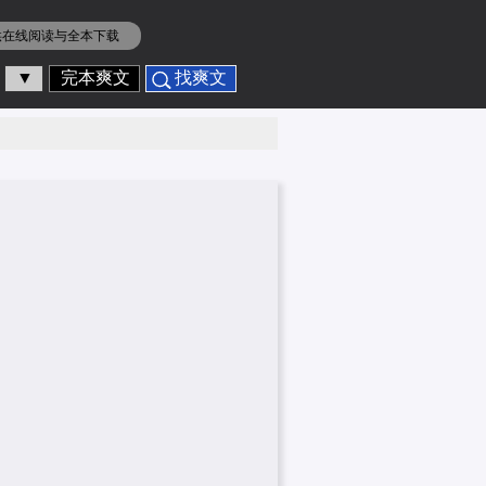
供在线阅读与全本下载
▼
完本爽文
找爽文