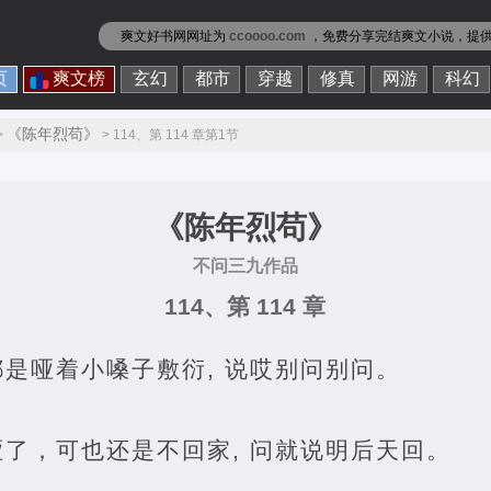
爽文好书网网址为
ccoooo.com
，免费分享
完结爽文小说
，提
页
爽文榜
玄幻
都市
穿越
修真
网游
科幻
《陈年烈苟》
>
> 114、第 114 章第1节
《陈年烈苟》
不问三九作品
114、第 114 章
是哑着小嗓子敷衍, 说哎别问别问。
了，可也还是不回家, 问就说明后天回。