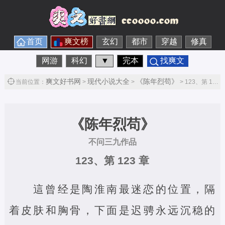
首页
爽文榜
玄幻
都市
穿越
修真
网游
科幻
▼
完本
找爽文
爽文好书网
现代小说大全
《陈年烈苟》
当前位置：
>
>
> 123、第 123 章第1节
《陈年烈苟》
不问三九作品
123、第 123 章
這曾经是陶淮南最迷恋的位置，隔
着皮肤和胸骨，下面是迟骋永远沉稳的