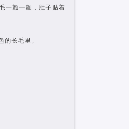
毛一颤一颤，肚子贴着
色的长毛里。