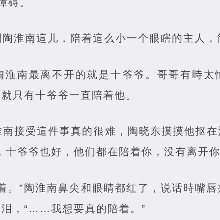
障碍。
到陶淮南這儿，陪着這么小一个眼瞎的主人，
陶淮南最离不开的就是十爷爷。哥哥有時太
候就只有十爷爷一直陪着他。
淮南接受這件事真的很难，陶晓东摸摸他抠在
，十爷爷也好，他们都在陪着你，没有离开你
陪着。”陶淮南鼻尖和眼睛都红了，说话時嘴
泪，“……我想要真的陪着。”