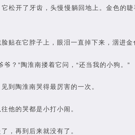
，它松开了牙齿，头慢慢躺回地上。金色的睫
把脸贴在它脖子上，眼泪一直掉下来，洇进金
爷爷？”陶淮南搂着它问，“还当我的小狗。”
，见到陶淮南哭得最厉害的一次。
以往他的哭都是小打小闹。
慢了，再到后来就没有了。