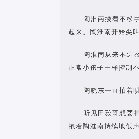
陶淮南搂着不松
起来。陶淮南开始尖
陶淮南从来不這
正常小孩子一样控制
陶晓东一直拍着
听见田毅哥想要
抱着陶淮南持续地低