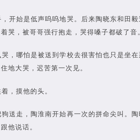
手，开始是低声呜呜地哭。后来陶晓东和田毅
叫着哭，被哥哥强行抱走，哭得嗓子都破了音
么哭，哪怕是被送到学校去很害怕也只是坐在
不住地大哭，迟苦第一次见。
哄着，摸他的头。
把狗送走，陶淮南开始再一次的拼命尖叫。陶
声跟他说话。