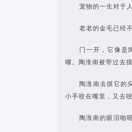
宠物的一生对于
老老的金毛已经
门一开，它像是
嘴。陶淮南被带过去
陶淮南去摸它的
小手咬在嘴里，又去
陶淮南的眼泪啪嗒