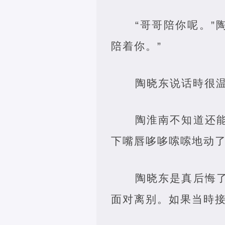
“哥哥陪你呢。
陪着你。”
陶晓东说话時很
陶淮南不知道还
下嘴唇哆哆嗦嗦地动
陶晓东是真后悔
面对离别。如果当時