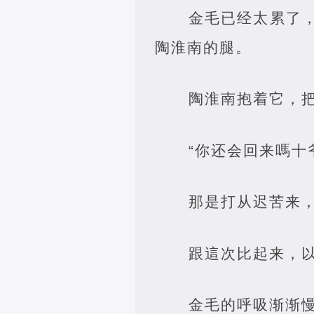
金毛已经太累了
陶淮南的腿。
陶淮南抱着它，
“你还会回来嗎十
那是打从迟苦来
跟這次比起来，
金毛的呼吸渐渐