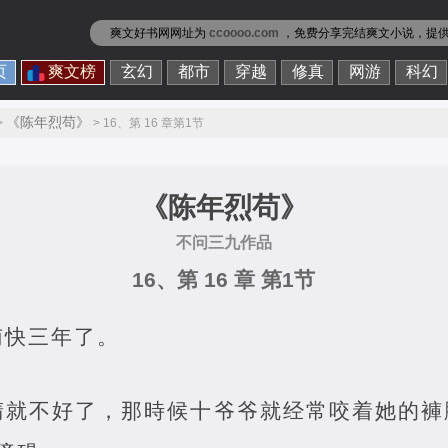
爽文好书网网址为
ccoooo.com
，免费分享
完结爽文小说
，提
页
爽文榜
玄幻
都市
穿越
修真
网游
科幻
《陈年烈苟》
>
> 16、第 16 章第1节
《陈年烈苟》
不问三九作品
16、第 16 章 第1节
南快三年了。
睛就不好了，那時候十爷爷就经常咬着她的褲