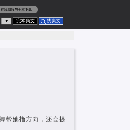
供在线阅读与全本下载
▼
完本爽文
找爽文
脚帮她指方向，还会提