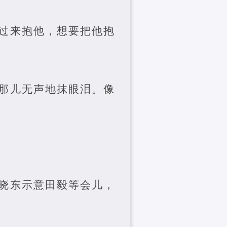
过来抱他，想要把他抱
。
那儿无声地抹眼泪。像
晓东示意田毅等会儿，