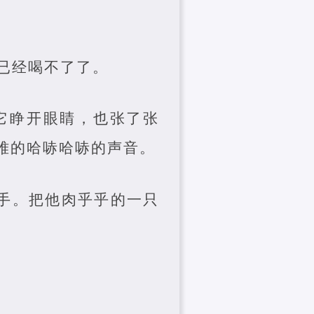
已经喝不了了。
它睁开眼睛，也张了张
难的哈哧哈哧的声音。
手。把他肉乎乎的一只