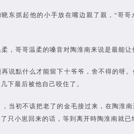
”陶晓东抓起他的小手放在嘴边親了親，“哥
温柔，哥哥温柔的嗓音对陶淮南来说是最能让
能再说點什么才能留下十爷爷，舍不得的呀。
了几下最后被他自己咬住了。
了，当初不该把老了的金毛接过来，在陶淮南
接了只小崽回来的话，等到离开時陶淮南就已