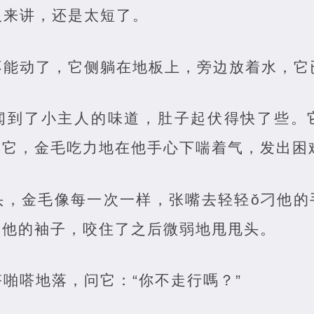
人来讲，还是太短了。
不能动了，它侧躺在地板上，旁边放着水，它
闻到了小主人的味道，肚子起伏得快了些。
摸它，金毛吃力地在他手心下喘着气，发出困
头，金毛像每一次一样，张嘴去轻轻ǒ刁他的
咬他的袖子，咬住了之后微弱地甩甩头。
啪嗒地落，问它：“你不走行嗎？”