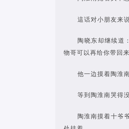
這话对小朋友来
陶晓东却继续道
物哥可以再给你带回来
他一边摸着陶淮
等到陶淮南哭得
陶淮南摸着十爷
处挂着。