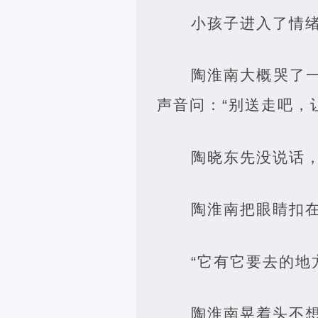
小孩子进入了情
陶淮南大概哭了
声音问：“别送走吧，
陶晓东先没说话，
陶淮南把眼睛扣
“它有它要去的地
陶淮南晃着头不