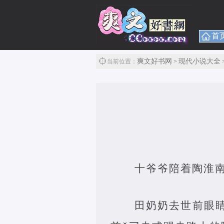
首
爽文好书网
现代小说大全
当前位置：
>
十爷爷陪着陶淮
田奶奶去世前眼