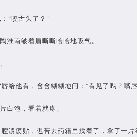
：“咬舌头了？”
”陶淮南皱着眉嘶嘶哈哈地吸气。
说。
唇给他看，含含糊糊地问：“看见了嗎？嘴唇
一片白泡，看着就疼。
口腔溃疡贴，迟苦去葯箱里找着了，拿了一片