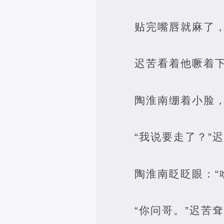
贴完嘴唇就麻了
迟苦看着他噘着
陶淮南绷着小脸
“我说要走了？”
陶淮南眨眨眼：“
“你问哥。”迟苦