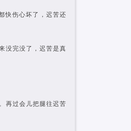
他都快伤心坏了，迟苦还
来没完没了，迟苦是真
。再过会儿把腿往迟苦