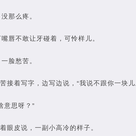
，没那么疼。
下嘴唇不敢让牙碰着，可怜样儿。
，一脸愁苦。
迟苦接着写字，边写边说，“我说不跟你一块儿
啥意思呀？”
耷着眼皮说，一副小高冷的样子。