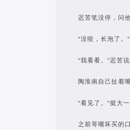
迟苦笔没停，问他
“没咬，长泡了。
“我看看。”迟苦
陶淮南自己扯着嘴
“看见了。”挺大
之前哥嘴坏买的