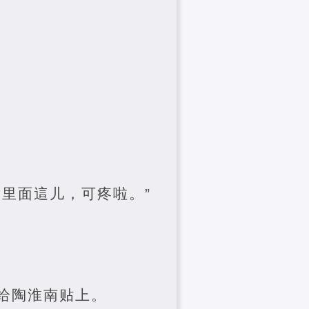
里面這儿，可疼啦。”
给陶淮南贴上。