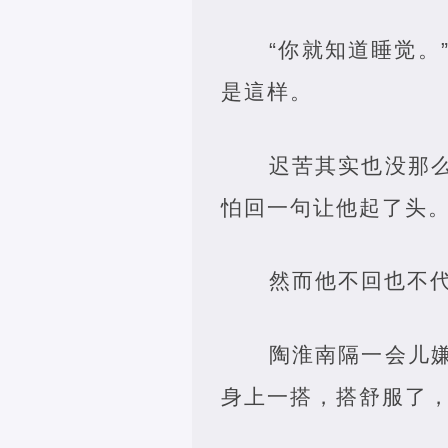
“你就知道睡觉
是這样。
迟苦其实也没那
怕回一句让他起了头
然而他不回也不
陶淮南隔一会儿
身上一搭，搭舒服了