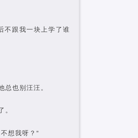
以后不跟我一块上学了谁
他总也别汪汪。
了。
不想我呀？”