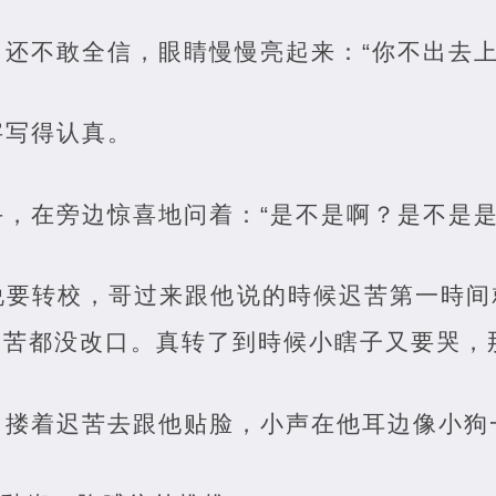
还不敢全信，眼睛慢慢亮起来：“你不出去上
字写得认真。
，在旁边惊喜地问着：“是不是啊？是不是是
说要转校，哥过来跟他说的時候迟苦第一時间
迟苦都没改口。真转了到時候小瞎子又要哭，
搂着迟苦去跟他贴脸，小声在他耳边像小狗一