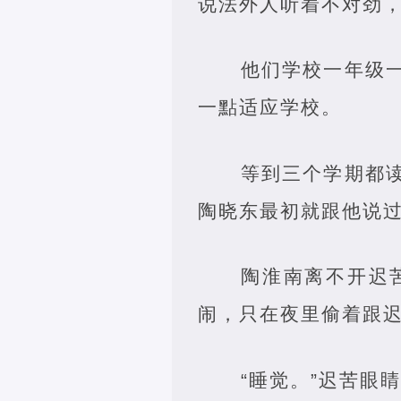
说法外人听着不对劲，
他们学校一年级
一點适应学校。
等到三个学期都
陶晓东最初就跟他说
陶淮南离不开迟
闹，只在夜里偷着跟迟
“睡觉。”迟苦眼