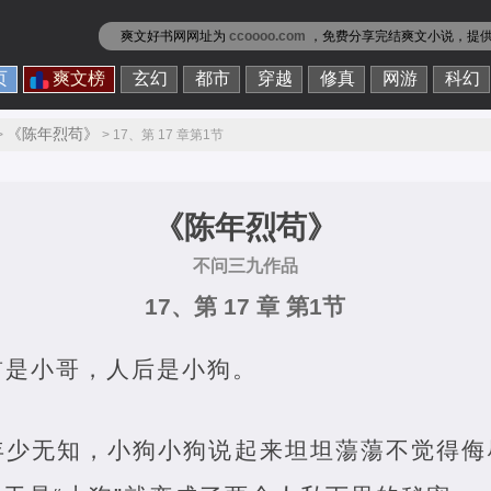
爽文好书网网址为
ccoooo.com
，免费分享
完结爽文小说
，提
页
爽文榜
玄幻
都市
穿越
修真
网游
科幻
《陈年烈苟》
>
> 17、第 17 章第1节
《陈年烈苟》
不问三九作品
17、第 17 章 第1节
前是小哥，人后是小狗。
年少无知，小狗小狗说起来坦坦蕩蕩不觉得侮