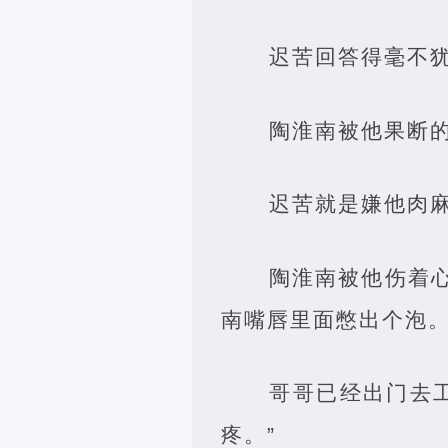
迟苦回答得毫不犹
陶淮南被他果断
迟苦就是嫌他肉
陶淮南被他伤着
南嘴唇里面憋出个泡
哥哥已经出门去
疼。”