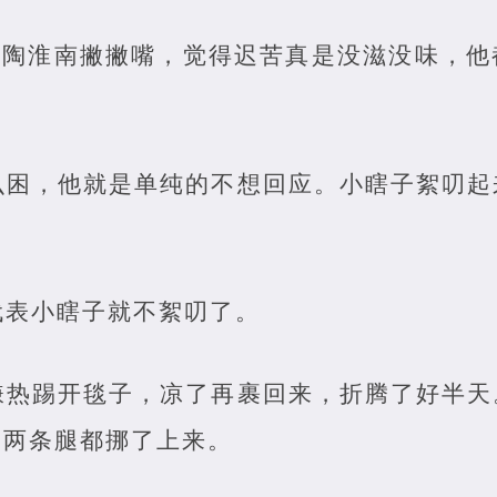
。”陶淮南撇撇嘴，觉得迟苦真是没滋没味，
么困，他就是单纯的不想回应。小瞎子絮叨起
。
代表小瞎子就不絮叨了。
嫌热踢开毯子，凉了再裹回来，折腾了好半天
，两条腿都挪了上来。