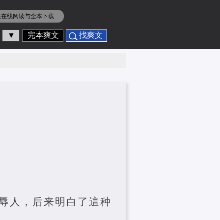
供在线阅读与全本下载
▼
完本爽文
找爽文
辱人，后来明白了這种