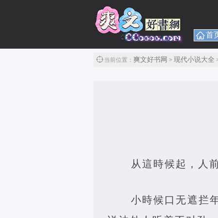
首
爽文好书网
现代小说大全
当前位置：
>
从這時候起，人
小時候口无遮拦