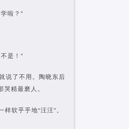
学啦？”
不是！”
就说了不用。陶晓东后
那哭精最磨人。
样软乎乎地“汪汪”。