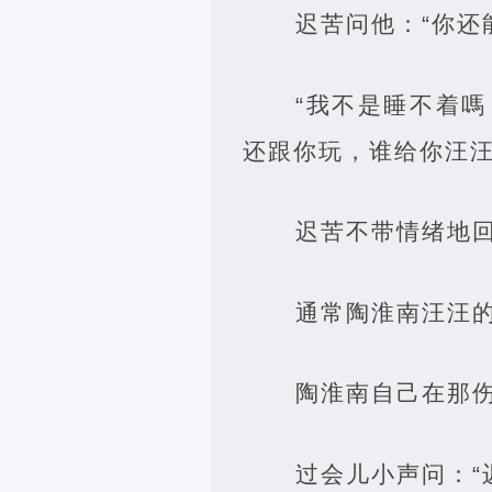
迟苦问他：“你还
“我不是睡不着
还跟你玩，谁给你汪汪
迟苦不带情绪地回
通常陶淮南汪汪
陶淮南自己在那
过会儿小声问：“