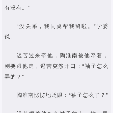
有没有。”
“没关系，我同桌帮我留啦。”学委
说。
迟苦过来牵他，陶淮南被他牵着，
刚要跟他走，迟苦突然开口：“袖子怎么
弄的？”
陶淮南愣愣地眨眼：“袖子怎么了？”