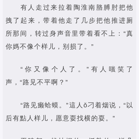
有人走过来拉着陶淮南胳膊肘把他
拽了起来，带着他走了几步把他推进厕
所那间，转过身声音里带着看不上：“真
你媽不像个样儿，别损了。”
“你又像个人了。”有人嗤笑了
声，“路见不平啊？”
“路见癞蛤蟆。”這人ǒ刁着烟说，“以
后有點人样儿，愿意耍找横的耍。”