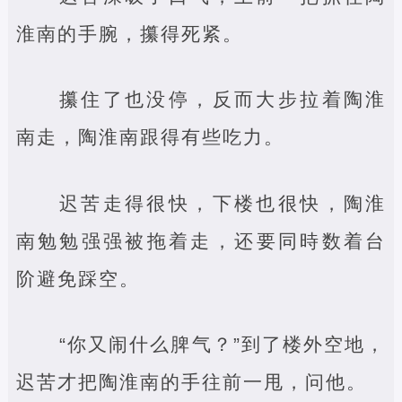
淮南的手腕，攥得死紧。
攥住了也没停，反而大步拉着陶淮
南走，陶淮南跟得有些吃力。
迟苦走得很快，下楼也很快，陶淮
南勉勉强强被拖着走，还要同時数着台
阶避免踩空。
“你又闹什么脾气？”到了楼外空地，
迟苦才把陶淮南的手往前一甩，问他。