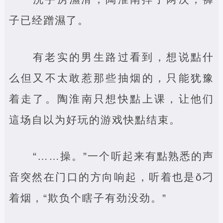
子已经蹭濕了。
有老实的男生路过看到，想说點什
么但又不太敢惹那些抽烟的，只能犹豫
着走了。陶淮南只想快點上课，让他们
這场自以为好玩的游戏快點结束。
“……操。”一个听起来有點熟悉的声
音突然在门口的方向响起，听着也是ǒ刁
着烟，“欺负个瞎子有劲没劲。”