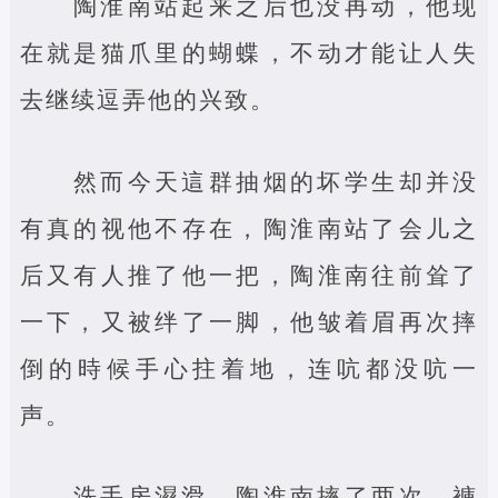
陶淮南站起来之后也没再动，他现
在就是猫爪里的蝴蝶，不动才能让人失
去继续逗弄他的兴致。
然而今天這群抽烟的坏学生却并没
有真的视他不存在，陶淮南站了会儿之
后又有人推了他一把，陶淮南往前耸了
一下，又被绊了一脚，他皱着眉再次摔
倒的時候手心拄着地，连吭都没吭一
声。
洗手房濕滑，陶淮南摔了两次，褲