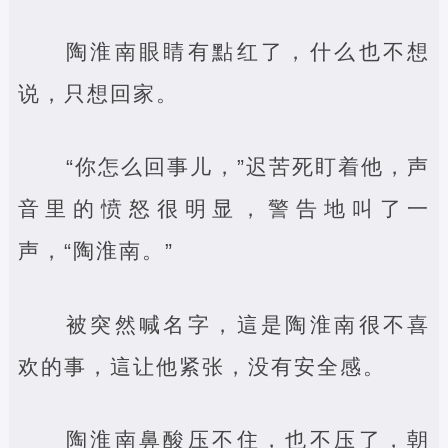
陶淮南眼睛有點红了，什么也不想
说，只想回家。
“你怎么回事儿，”迟苦死盯着他，声
音里的愤怒很明显，警告地叫了一
声，“陶淮南。”
被突然喊名字，這是陶淮南很不喜
欢的事，這让他紧张，没有安全感。
陶淮南鼻酸压不住，也不压了，朝