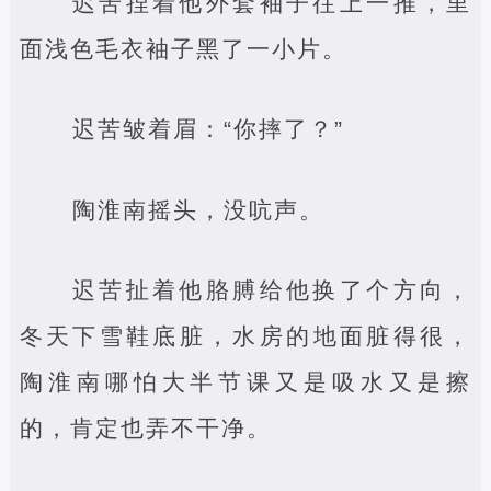
迟苦捏着他外套袖子往上一推，里
面浅色毛衣袖子黑了一小片。
迟苦皱着眉：“你摔了？”
陶淮南摇头，没吭声。
迟苦扯着他胳膊给他换了个方向，
冬天下雪鞋底脏，水房的地面脏得很，
陶淮南哪怕大半节课又是吸水又是擦
的，肯定也弄不干净。