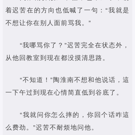
着迟苦在的方向也低喊了一句：“我就是
不想让你在别人面前骂我。”
“我哪骂你了？”迟苦完全在状态外，
从他回教室到现在都没摸清思路。
“不知道！”陶淮南不想和他说话，這
一下午过到现在心情简直低到谷底了。
“我就问你怎么摔的，你回个话咋這
么费劲。”迟苦不耐烦地问他。