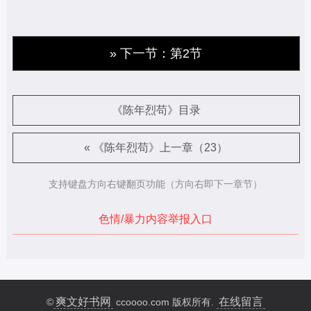
» 下一节：第2节
《陈年烈苟》目录
« 《陈年烈苟》上一章（23）
支持键盘方向右键翻页功能（方向右即下一章节）
色情/暴力内容举报入口
爽文好书网
在线留言
©
ccoooo.com 版权所有.