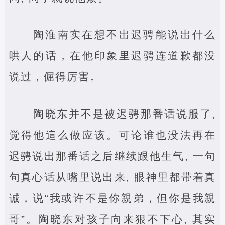
陶淮南实在想不出迟骋能说出什么
哄人的话，在他印象里迟骋连道歉都没
说过，倔得厉害。
陶晓东并不是被迟骋那番话说服了,
觉得他這么做应该。可论谁也没法再在
迟骋说出那番话之后继续跟他生气, 一句
句真心话从嘴里说出来, 眼神里都带着真
诚，说“我或许不是你親弟，但你是我親
哥”。陶晓东对孩子向来狠不下心, 其实