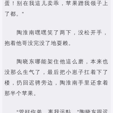
蛋！别在我這儿卖乖，苹果蹭我领子上
了都。”
陶淮南嘿嘿笑了两下，没松开手，
抱着他哥没完没了地耍赖。
陶晓东哪能架住他這么磨，本来也
没那么生气了，最后把小崽子扛着下了
楼，扔回迟骋旁边，陶淮南手里还拿着
那半个苹果。
“管好你弟，离我远點。”陶晓东跟迟