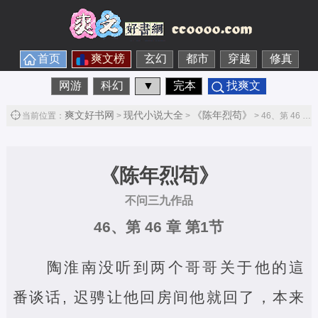
首页
爽文榜
玄幻
都市
穿越
修真
网游
科幻
▼
完本
找爽文
爽文好书网
现代小说大全
《陈年烈苟》
当前位置：
>
>
> 46、第 46 章第1节
《陈年烈苟》
不问三九作品
46、第 46 章 第1节
陶淮南没听到两个哥哥关于他的這
番谈话, 迟骋让他回房间他就回了，本来