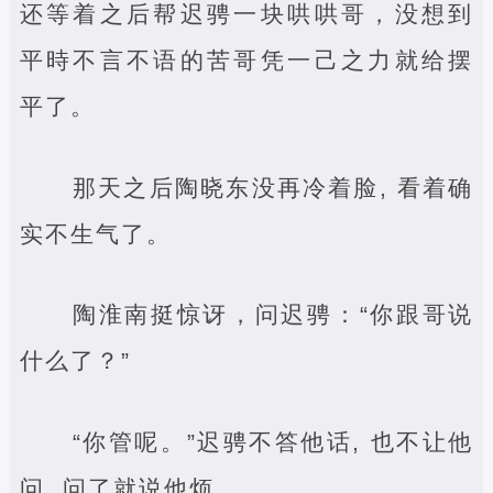
还等着之后帮迟骋一块哄哄哥，没想到
平時不言不语的苦哥凭一己之力就给摆
平了。
那天之后陶晓东没再冷着脸, 看着确
实不生气了。
陶淮南挺惊讶，问迟骋：“你跟哥说
什么了？”
“你管呢。”迟骋不答他话, 也不让他
问, 问了就说他烦。