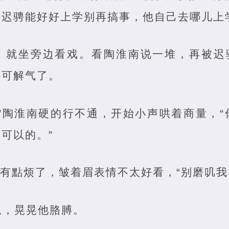
要迟骋能好好上学别再搞事，他自己去哪儿上
，就坐旁边看戏。看陶淮南说一堆，再被迟骋
得可解气了。
…”陶淮南硬的行不通，开始小声哄着商量，
可以的。”
骋有點烦了，皱着眉表情不太好看，“别磨叽我
急，晃晃他胳膊。