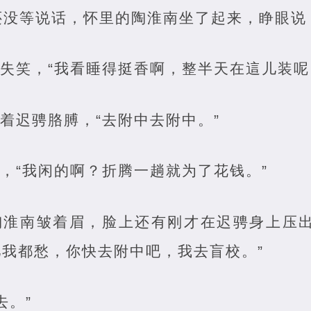
没等说话，怀里的陶淮南坐了起来，睁眼说：
东失笑，“我看睡得挺香啊，整半天在這儿装呢
抓着迟骋胳膊，“去附中去附中。”
说，“我闲的啊？折腾一趟就为了花钱。”
”陶淮南皱着眉，脸上还有刚才在迟骋身上压
我都愁，你快去附中吧，我去盲校。”
去。”