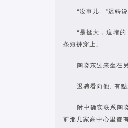
“没事儿。”迟骋说
“是挺大，這堵的
条短褲穿上。
陶晓东过来坐在另
迟骋看向他, 有
附中确实联系陶
前那几家高中心里都有