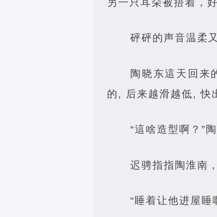
另一只耳朵被捂着，
砰砰的声音温柔又
陶晓东這天回来
的, 后来越滑越低, 
“這啥造型啊？”
迟骋指指陶淮南，
“睡着让他进屋睡