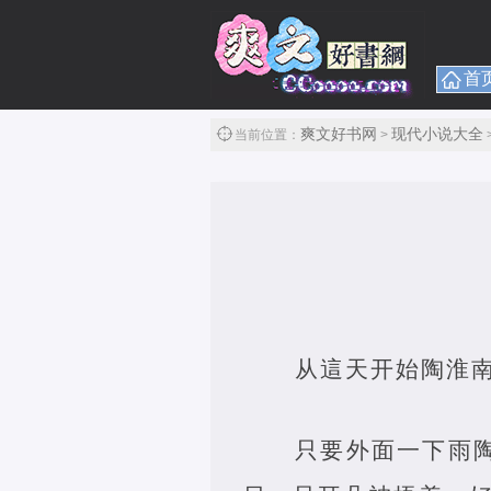
首
爽文好书网
现代小说大全
当前位置：
>
从這天开始陶淮
只要外面一下雨