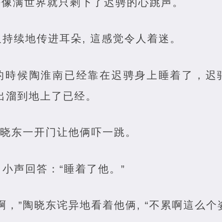
好像满世界就只剩下了迟骋的心跳声。
持续地传进耳朵, 這感觉令人着迷。
的時候陶淮南已经靠在迟骋身上睡着了，迟
快出溜到地上了已经。
陶晓东一开门让他俩吓一跳。
小声回答：“睡着了他。”
啊，”陶晓东诧异地看着他俩, “不累啊這么个