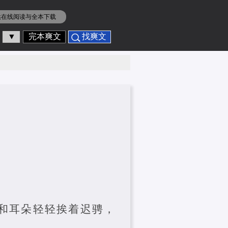
供在线阅读与全本下载
▼
完本爽文
找爽文
发和耳朵轻轻挨着迟骋，