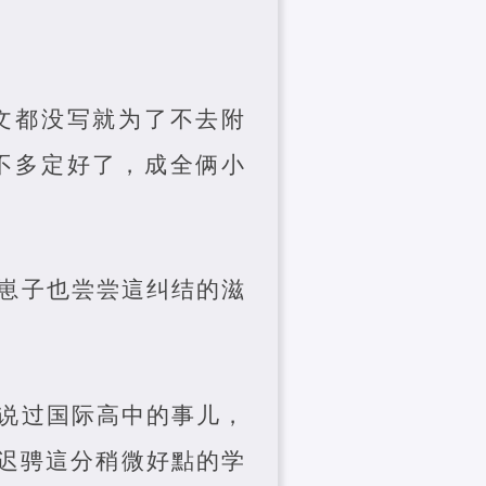
文都没写就为了不去附
不多定好了，成全俩小
崽子也尝尝這纠结的滋
说过国际高中的事儿，
迟骋這分稍微好點的学