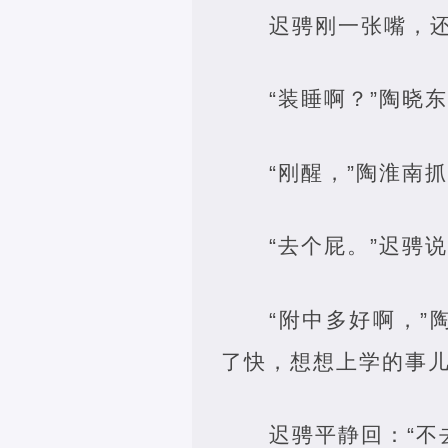
迟骋刚一张嘴，还
“装睡啊？”陶晓
“刚醒，”陶淮南
“去个屁。”迟骋
“附中多好啊，
了快，想想上学的事儿
迟骋平静回：“不