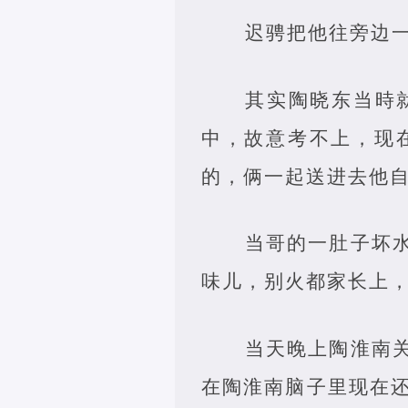
迟骋把他往旁边
其实陶晓东当時
中，故意考不上，现
的，俩一起送进去他
当哥的一肚子坏
味儿，别火都家长上
当天晚上陶淮南
在陶淮南脑子里现在