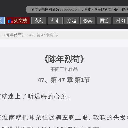
爽文好书网网址为
ccoooo.com
，免费分享
完结爽文小说
，提
页
爽文榜
玄幻
都市
穿越
修真
网游
科幻
《陈年烈苟》
>
> 47、第 47 章第1节
《陈年烈苟》
不问三九作品
47、第 47 章 第1节
南就迷上了听迟骋的心跳。
陶淮南就把耳朵往迟骋左胸上贴, 软软的头