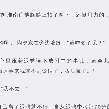
，”陶淮南往他胳膊上拍了两下，还挺用力的
的啊，”陶晓东在旁边溜缝，“這咋变了呢？”
心里压着迟骋读不成附中的事儿，這会
出這事来我就不乱说话了，我后悔了。”
“我不去。”
自己离了迟骋就不行，自从迟骋中考那70分