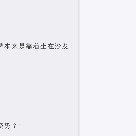
骋本来是靠着坐在沙发
姿势？”