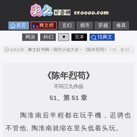
首页
爽文榜
玄幻
都市
穿越
修真
网游
科幻
▼
完本
找爽文
爽文好书网
现代小说大全
《陈年烈苟》
当前位置：
>
>
> 51、第 51 章第1节
《陈年烈苟》
不问三九作品
51、第 51 章
陶淮南后半程都在玩手機，迟骋也
不管他, 陶淮南就缩在里头低着头玩。