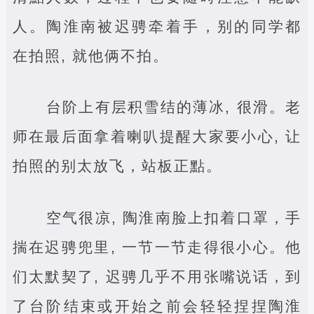
人。陶淮南被迟骋牵着手，别的同学都
在拍照, 就他俩不拍。
台阶上有层积雪结的薄冰, 很滑。老
师在最后面拿着喇叭提醒大家要小心, 让
拍照的别太放飞，站板正點。
空气很凉, 陶淮南脸上扣着口罩，手
揣在迟骋兜里, 一节一节走得很小心。他
们太默契了, 迟骋几乎不用张嘴说话，到
了台阶结束或开始之前会轻轻捏捏陶淮