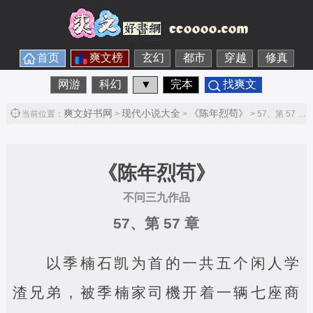
首页
爽文榜
玄幻
都市
穿越
修真
网游
科幻
▼
完本
找爽文
爽文好书网
现代小说大全
《陈年烈苟》
当前位置：
>
>
> 57、第 57 章第1节
《陈年烈苟》
不问三九作品
57、第 57 章
以季楠石凯为首的一共五个闲人学
渣兄弟，被季楠家司機开着一辆七座商