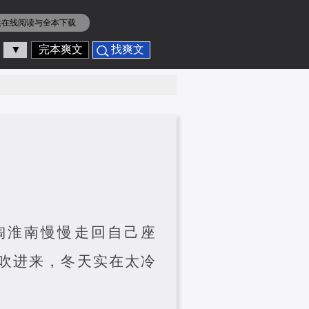
供在线阅读与全本下载
▼
完本爽文
找爽文
 陶淮南慢慢走回自己座
吹进来，冬天实在太冷