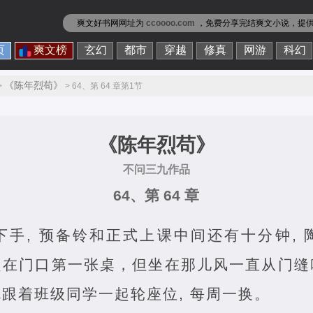
爽文好书网网址为
ccoooo.com
，免费分享
完结爽文小说
，提
页
爽文榜
玄幻
都市
穿越
修真
网游
科幻
《陈年烈苟》
>
> 64、第 64 章第1节
《陈年烈苟》
不问三九作品
64、第 64 章
下手, 预备铃和正式上课中间还有十分钟,
定在门口第一张桌，但坐在那儿风一直从门缝
跟着班级同学一起轮座位, 每周一换。