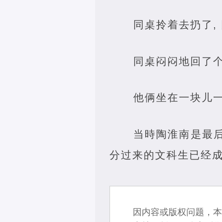
同桌拎着去扔了,
同桌闷闷地回了个
他俩坐在一块儿
当時陶淮南是最
分过来的文科生已经
因内容或版权问题，本