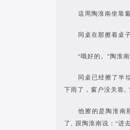
這周陶淮南坐靠窗
同桌在那擦着桌子
“哦好的。”陶淮南
同桌已经擦了半垃
下雨了，窗户没关靠,
他擦的是陶淮南
了, 跟陶淮南说：“进