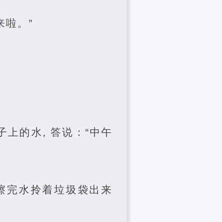
来啦。”
上的水, 答说：“中午
擦完水拎着垃圾袋出来