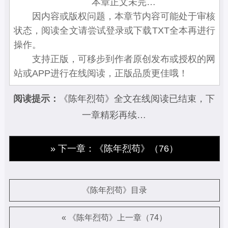
本章正文未完…
因内容或版权问题，本章节内容可能处于审核
状态，阅读全文请尝试登录或下载TXT全本再进行
操作。
支持正版，可移步到作者原创发布或授权的网
站或APP进行在线阅读，正版品质更佳哦！
阅读提示：
《陈年烈苟》全文在线阅读已结束，下
一章精彩再续…
» 下一章：《陈年烈苟》（76）
《陈年烈苟》目录
« 《陈年烈苟》上一章（74）