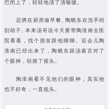
巴闭上了，轻轻地清了清喉咙。
迟骋在厨房做早餐, 陶晓东在洗手间
刮胡子, 本来汤哥说今天要带陶淮南去医
院看看，找个朋友跟他聊聊。這会儿陶
淮南已经出来了，陶晓东跟汤索言对了
个眼神，轻摇了摇头。
陶淮南看不见他们的眼神，其实他
也不好奇，一直低头。