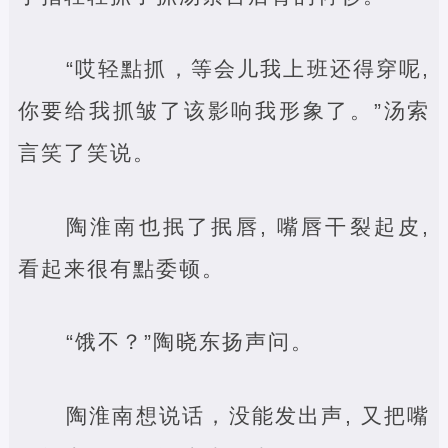
“哎轻點抓，等会儿我上班还得穿呢,
你要给我抓皱了该影响我形象了。”汤索
言笑了笑说。
陶淮南也抿了抿唇, 嘴唇干裂起皮,
看起来很有點委顿。
“饿不？”陶晓东扬声问。
陶淮南想说话，没能发出声, 又把嘴