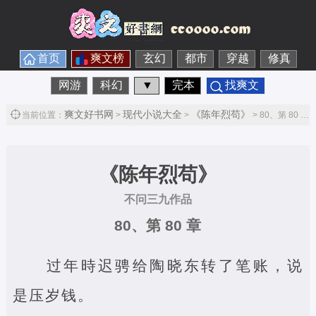
首页
爽文榜
玄幻
都市
穿越
修真
网游
科幻
▼
完本
找爽文
爽文好书网
现代小说大全
《陈年烈苟》
当前位置：
>
>
> 80、第 80 章第1节
《陈年烈苟》
不问三九作品
80、第 80 章
过年時迟骋给陶晓东转了笔账，说
是压岁钱。