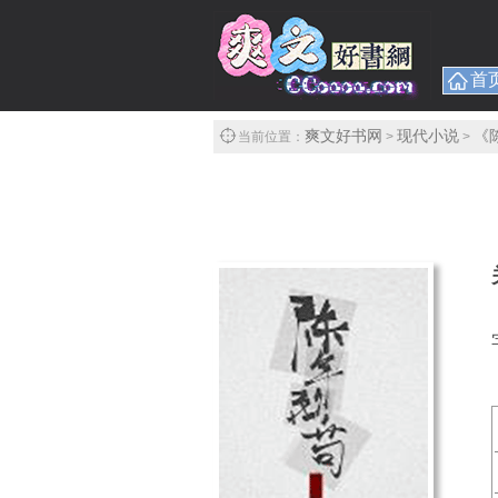
首
爽文好书网
现代小说
《
当前位置：
>
>