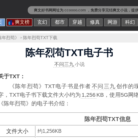
爽文好书网网址为
ccoooo.com
，免费分享
完结爽文小说
，提
页
爽文榜
玄幻
都市
穿越
修真
网游
科幻
陈年烈苟》
陈年烈苟TXT下载
>
陈年烈苟TXT电子书
不问三九
小说
关于TXT：
《陈年烈苟》TXT电子书
是作者
不问三九
创作的
字，TXT电子书下载文件大小约为
1,256
KB，使用5G
《陈年烈苟》的电子书介绍：
陈年烈苟TXT信息
文件大小
约1,256KB