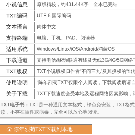
小说信息
原版精校，约431.44K字，全本已完结
TXT编码
UTF-8 国际编码
文本语言
简体中文
支持终端
电脑、手机、PAD、阅读器
适用系统
Windows/Linux/iOS/Android/鸿蒙OS
下载通道
支持电信/移动/联通有线及无线3G/4G/5G网络
TXT版权
TXT小说版权归作者“不问三九”及其授权的“出
使用说明
“陈年烈苟TXT”仅限个人阅读，下载阅读后请
关于下载
TXT下载速度会受本地及远程网络因素影响，
TXT电子书：
TXT是一种通用文本格式，绿色免安装，TXT格
读，不存在插件或病毒，完全可以放心地阅读。
陈年烈苟TXT下载到本地