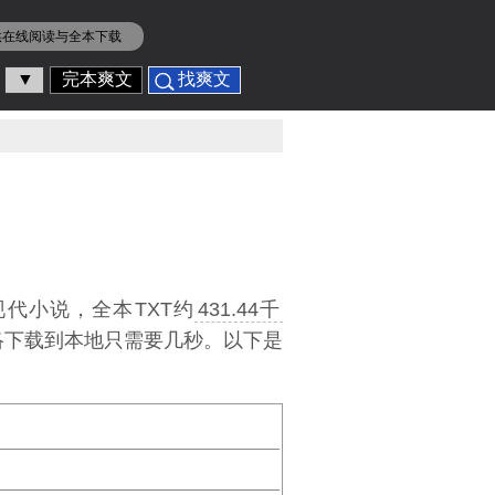
供在线阅读与全本下载
▼
完本爽文
找爽文
现代小说，全本TXT约
431.44千
网络下载到本地只需要几秒。以下是