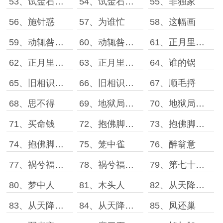
53、试金石［上］
54、试金石［下］
55、非独家
56、施针惑
57、为谁忙
58、这幅画
59、动辄咎［上］
60、动辄咎［下］
61、正月里［上］
62、正月里［中］
63、正月里［下］
64、谁的锅
65、旧相识［上］
66、旧相识［下］
67、顺毛捋
68、思不得
69、地狱局［上］
70、地狱局［下］
71、买命钱
72、抱佛脚［上］
73、抱佛脚［中］
74、抱佛脚［下］
75、笼中雀
76、醉翁意
77、祸兮福［上］
78、祸兮福［下］
79、第七十九章
80、梦中人
81、木头人
82、从天降［上］
83、从天降［中］
84、从天降［下］
85、凤还巢