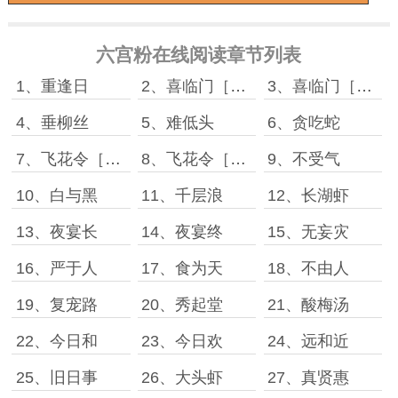
六宫粉在线阅读章节列表
1、重逢日
2、喜临门［上］
3、喜临门［下］
4、垂柳丝
5、难低头
6、贪吃蛇
7、飞花令［上］
8、飞花令［下］
9、不受气
10、白与黑
11、千层浪
12、长湖虾
13、夜宴长
14、夜宴终
15、无妄灾
16、严于人
17、食为天
18、不由人
19、复宠路
20、秀起堂
21、酸梅汤
22、今日和
23、今日欢
24、远和近
25、旧日事
26、大头虾
27、真贤惠