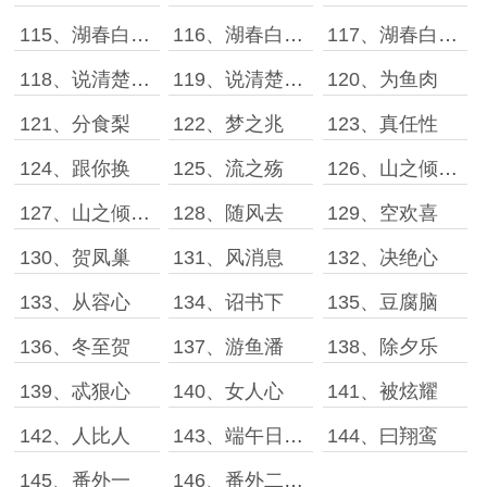
115、湖春白［上］
116、湖春白［中］
117、湖春白［下］
118、说清楚［上］
119、说清楚［下］
120、为鱼肉
121、分食梨
122、梦之兆
123、真任性
124、跟你换
125、流之殇
126、山之倾［上］
127、山之倾［下］
128、随风去
129、空欢喜
130、贺凤巢
131、风消息
132、决绝心
133、从容心
134、诏书下
135、豆腐脑
136、冬至贺
137、游鱼潘
138、除夕乐
139、忒狠心
140、女人心
141、被炫耀
142、人比人
143、端午日［上］
144、曰翔鸾
145、番外一
146、番外二（终章）