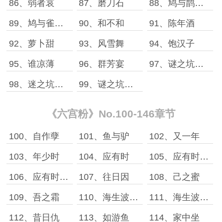
86、弱者哀
87、磨刀石
88、鸠与鹊［上］
89、鸠与雀［下］
90、和不和
91、陈年酒
92、萝卜甜
93、风雪舞
94、饱汉子
95、谁凉薄
96、群芳宴
97、谜之坑［上］
98、迷之坑［中］
99、谜之坑［下］
《六宫粉》No.100-146章节
100、自作孽
101、鱼与驴
102、又一年
103、年少时
104、应有时
105、应有时［中］
106、应有时［下］
107、往日因
108、己之蜜
109、吾之霜
110、海生波［上］
111、海生波［下］
112、昔日仇
113、如游鱼
114、家中坐