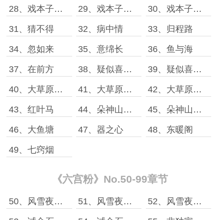
28、戏本子［上］
29、戏本子［中］
30、戏本子［下］
31、猜不得
32、病中情
33、归程路
34、忽如来
35、意绵长
36、鱼与海
37、在前方
38、疑似喜［上］
39、疑似喜［下］
40、大草原［上］
41、大草原［中］
42、大草原［下］
43、红叶马
44、朵神山［上］
45、朵神山［下］
46、大鱼塘
47、器之心
48、东暖阁
49、七窍烟
《六宫粉》No.50-99章节
50、风雪夜［上］
51、风雪夜［中］
52、风雪夜［下］