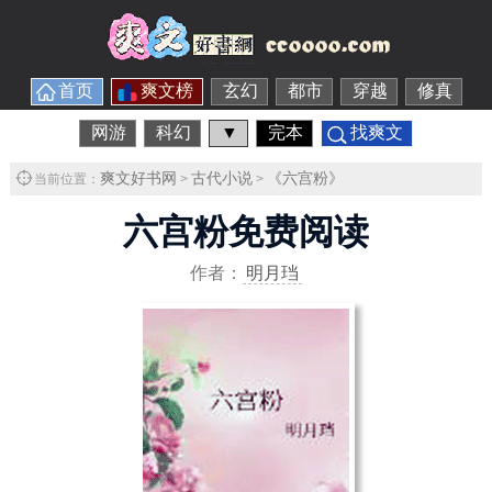
首页
爽文榜
玄幻
都市
穿越
修真
网游
科幻
▼
完本
找爽文
爽文好书网
古代小说
《六宫粉》
当前位置：
>
>
六宫粉免费阅读
作者：
明月珰