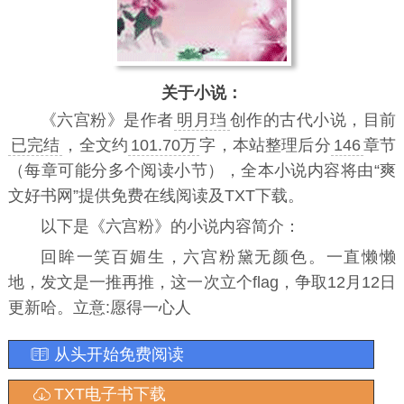
关于小说：
《
六宫粉
》是作者
明月珰
创作的古代小说，目前
已完结
，全文约
101.70万
字，本站整理后分
146
章节
（每章可能分多个阅读小节），全本小说内容将由“爽
文好书网”提供免费在线阅读及TXT下载。
以下是《六宫粉》的小说内容简介：
回眸一笑百媚生，六宫粉黛无颜色。一直懒懒
地，发文是一推再推，这一次立个flag，争取12月12日
更新哈。立意:愿得一心人
从头开始免费阅读
TXT电子书下载