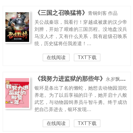
《三国之召唤猛将》
青铜剑客 作品
关公战秦琼，我看行！穿越成被废的汉少帝
刘辨，开始了艰难的三国历程。没地盘没兵
马没人才，又有什么关系，我有超级召唤系
统，历史猛将任我差遣！…
在线阅读
TXT下载
《我努力进监狱的那些年》
永岁飘零 作品
银环是条出了名的懒蛇，她想去动物园混吃
养老。为了以后享福的日子，她开启十八般
武艺，与动物园饲养员斗智斗勇。终于成功
把自己弄进去，银环发现…
在线阅读
TXT下载