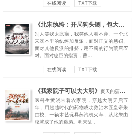
在线阅读
TXT下载
《北宋纨绔：开局狗头铡，包大人饶命》
别人笑我太疯癫，我笑他人看不穿。一个北
宋戏本里的纨绔加反派，面对正义的惩罚、
面对其他反派的排挤，用不羁的行为荒唐应
对。面对忠臣的指责，曹…
在线阅读
TXT下载
《我家院子可以去大明》
夏天的菠菜 作品
医科生黄晓带着农家院，穿越大明天启五
年，用超越时代的药物成功救治木匠皇帝朱
由校。一辆木艺玩具蒸汽机火车，从此朱由
校就成了他的迷弟。明末乱…