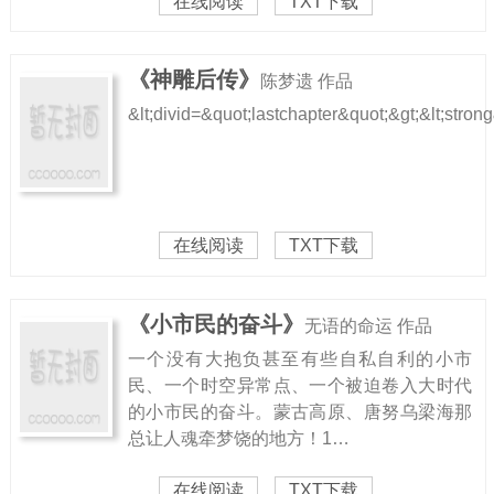
在线阅读
TXT下载
《神雕后传》
陈梦遗 作品
&lt;divid=&quot;lastchapter&quot;&gt;&lt;stro
在线阅读
TXT下载
《小市民的奋斗》
无语的命运 作品
一个没有大抱负甚至有些自私自利的小市
民、一个时空异常点、一个被迫卷入大时代
的小市民的奋斗。蒙古高原、唐努乌梁海那
总让人魂牵梦饶的地方！1…
在线阅读
TXT下载