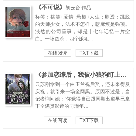
《不可说》
初云台 作品
标签：搞笑+爱情+悬疑+人生；剧透：跳脱
的天师少女，法术不怎样，惹麻烦是强项。
淡然的公司董事，却是十七年记忆一片空
白。一场凶杀，四个嫌犯…
在线阅读
TXT下载
《参加恋综后，我被小狼狗盯上了》
云苏刚拿到一个白玉兰视后奖，还未来得及
庆祝，就引来一场全网黑。原因不过是，当
记者询问她：“你觉得自己跟同期出道早已拿
下全满贯影帝的司瑾年…
在线阅读
TXT下载