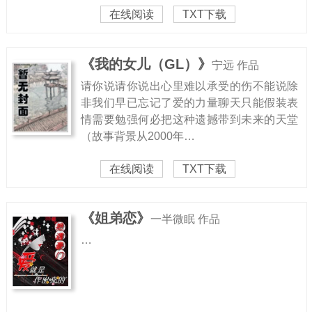
在线阅读
TXT下载
《我的女儿（GL）》
宁远 作品
请你说请你说出心里难以承受的伤不能说除
非我们早已忘记了爱的力量聊天只能假装表
情需要勉强何必把这种遗撼带到未来的天堂
（故事背景从2000年…
在线阅读
TXT下载
《姐弟恋》
一半微眠 作品
…