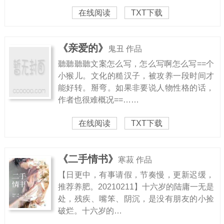
在线阅读
TXT下载
《亲爱的》
鬼丑 作品
聽聽聽聽文案怎么写，怎么写啊怎么写==个
小猴儿。文化的糙汉子，被攻养一段时间才
能好转。掰弯。如果非要说人物性格的话，
作者也很难概况==……
在线阅读
TXT下载
《二手情书》
寒菽 作品
【日更中，有事请假，节奏慢，更新迟缓，
推荐养肥。20210211】十六岁的陆庸一无是
处，残疾、嘴笨、阴沉，是没有朋友的小捡
破烂。十六岁的…