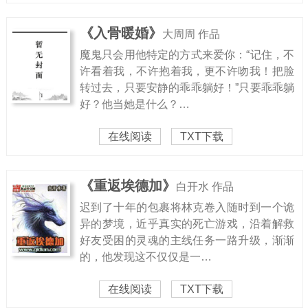
《入骨暖婚》
大周周 作品
魔鬼只会用他特定的方式来爱你：“记住，不
许看着我，不许抱着我，更不许吻我！把脸
转过去，只要安静的乖乖躺好！”只要乖乖躺
好？他当她是什么？…
在线阅读
TXT下载
《重返埃德加》
白开水 作品
迟到了十年的包裹将林克卷入随时到一个诡
异的梦境，近乎真实的死亡游戏，沿着解救
好友受困的灵魂的主线任务一路升级，渐渐
的，他发现这不仅仅是一…
在线阅读
TXT下载