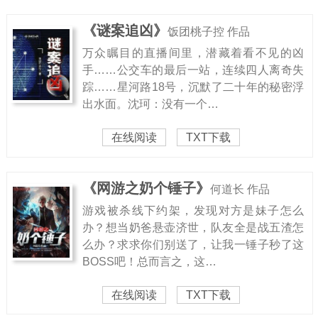
《谜案追凶》
饭团桃子控 作品
万众瞩目的直播间里，潜藏着看不见的凶
手……公交车的最后一站，连续四人离奇失
踪……星河路18号，沉默了二十年的秘密浮
出水面。沈珂：没有一个…
在线阅读
TXT下载
《网游之奶个锤子》
何道长 作品
游戏被杀线下约架，发现对方是妹子怎么
办？想当奶爸悬壶济世，队友全是战五渣怎
么办？求求你们别送了，让我一锤子秒了这
BOSS吧！总而言之，这…
在线阅读
TXT下载