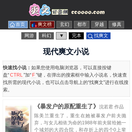
首页
爽文榜
玄幻
都市
穿越
修真
网游
科幻
▼
完本
找爽文
现代爽文小说
快速找小说：
如果您使用电脑浏览器，可以直接按键
盘“
CTRL
”加“
F
”键，在弹出的搜索框中输入小说名，快速查
找所需的现代小说，也可以点击导航上的“找爽文”进行在线搜
索。
《暴发户的原配重生了》
浣若君 作品
陈美兰重生了，重生在她被暴发户前夫抛
弃，与女儿相依为命的1988年前夫留给她一
个城郊的大四合院，和存折上的四个0上辈