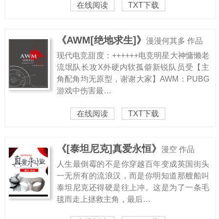
在线阅读
TXT下载
《AWM[绝地求生]》
漫漫何其多 作品
现代电竞甜度：++++++电竞明星大神慵懒老
流氓队长攻X外硬内软孤僻新锐队员受【主
角配角均无原型，谢谢大家】AWM：PUBG
游戏中伤害最…
在线阅读
TXT下载
《[泰坦尼克]真爱永恒》
漫空 作品
人生最倒霉的不是你穿越百年变成英国街头
一无所有的流浪汉，而是你明知道那艘船叫
泰坦尼克还得硬是往上冲。这是为了一条毛
毯而走上拯救主角，最后…