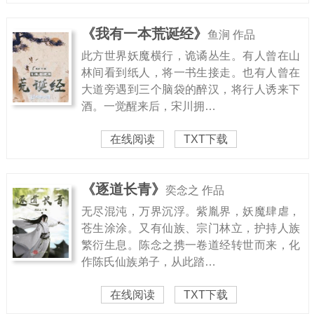
《我有一本荒诞经》
鱼涧 作品
此方世界妖魔横行，诡谲丛生。有人曾在山
林间看到纸人，将一书生接走。也有人曾在
大道旁遇到三个脑袋的醉汉，将行人诱来下
酒。一觉醒来后，宋川拥…
在线阅读
TXT下载
《逐道长青》
奕念之 作品
无尽混沌，万界沉浮。紫胤界，妖魔肆虐，
苍生涂涂。又有仙族、宗门林立，护持人族
繁衍生息。陈念之携一卷道经转世而来，化
作陈氏仙族弟子，从此踏…
在线阅读
TXT下载