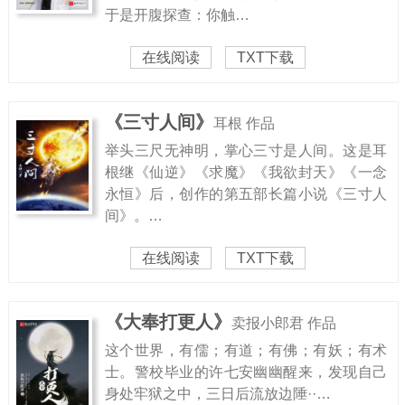
于是开腹探查：你触…
在线阅读
TXT下载
《三寸人间》
耳根 作品
举头三尺无神明，掌心三寸是人间。这是耳
根继《仙逆》《求魔》《我欲封天》《一念
永恒》后，创作的第五部长篇小说《三寸人
间》。…
在线阅读
TXT下载
《大奉打更人》
卖报小郎君 作品
这个世界，有儒；有道；有佛；有妖；有术
士。警校毕业的许七安幽幽醒来，发现自己
身处牢狱之中，三日后流放边陲··…