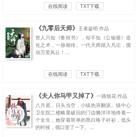
在线阅读
TXT下载
《九零后天师》
王者鉴明 作品
世人只知《鲁班书》，却不知《公输册》造
化之术，一脉相传。一代天师踏入凡尘，搅
动万里风云！…
在线阅读
TXT下载
《夫人你马甲又掉了》
一路烦花 作品
八月底，日头当空，小镇热浪翻滚。镇中心
卫生院二楼略显破旧的门边懒洋洋地倚着一
个女生，她穿着简单的黑白格子衬衫，低头
的时候，领口歪了一下。…