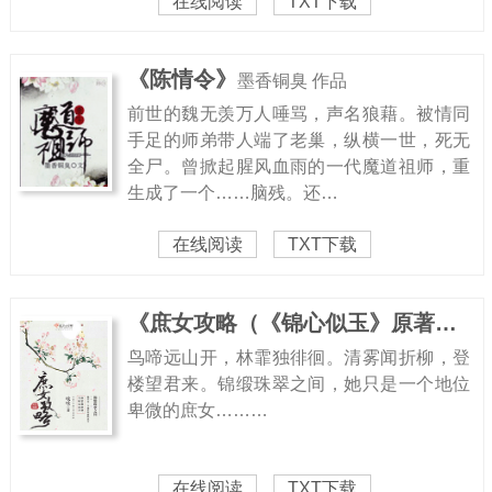
在线阅读
TXT下载
《陈情令》
墨香铜臭 作品
前世的魏无羡万人唾骂，声名狼藉。被情同
手足的师弟带人端了老巢，纵横一世，死无
全尸。曾掀起腥风血雨的一代魔道祖师，重
生成了一个……脑残。还…
在线阅读
TXT下载
《庶女攻略（《锦心似玉》原著）》
鸟啼远山开，林霏独徘徊。清雾闻折柳，登
楼望君来。锦缎珠翠之间，她只是一个地位
卑微的庶女………
在线阅读
TXT下载