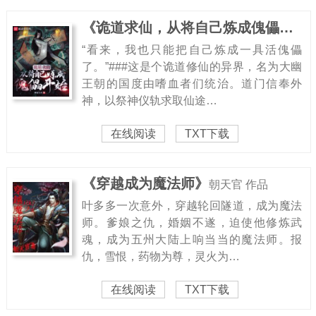
《诡道求仙，从将自己炼成傀儡开始》
“看来，我也只能把自己炼成一具活傀儡
了。”###这是个诡道修仙的异界，名为大幽
王朝的国度由嗜血者们统治。道门信奉外
神，以祭神仪轨求取仙途…
在线阅读
TXT下载
《穿越成为魔法师》
朝天官 作品
叶多多一次意外，穿越轮回隧道，成为魔法
师。爹娘之仇，婚姻不遂，迫使他修炼武
魂，成为五州大陆上响当当的魔法师。报
仇，雪恨，药物为尊，灵火为…
在线阅读
TXT下载