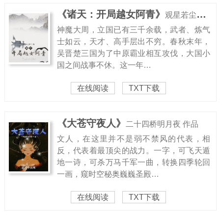
《诸天：开局越女阿青》
观星若尘梦 作品
神魔大周，立国已有三千余载，武者、炼气
士如云，天才、高手层出不穷。春秋末年，
吴晋楚三国为了中原霸业相互攻伐，大国小
国之间战事不休。这一年…
在线阅读
TXT下载
《大苍守夜人》
二十四桥明月夜 作品
文人，在这里并不是弱不禁风的代表，相
反，代表着最顶尖的战力。一字，可飞天遁
地一诗，可杀万马千军一曲，转换四季轮回
一画，窥时空秘奥巍巍圣殿…
在线阅读
TXT下载