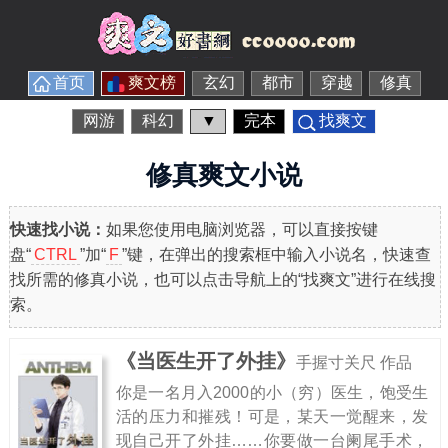
首页
爽文榜
玄幻
都市
穿越
修真
网游
科幻
▼
完本
找爽文
修真爽文小说
快速找小说：
如果您使用电脑浏览器，可以直接按键
盘“
CTRL
”加“
F
”键，在弹出的搜索框中输入小说名，快速查
找所需的修真小说，也可以点击导航上的“找爽文”进行在线搜
索。
《当医生开了外挂》
手握寸关尺 作品
你是一名月入2000的小（穷）医生，饱受生
活的压力和摧残！可是，某天一觉醒来，发
现自己开了外挂……你要做一台阑尾手术，