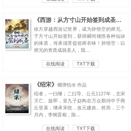
《西游：从方寸山开始签到成圣》
一页
徐方穿越西游记世界，成为孙悟空的师兄。
于方寸山开始签到，获得瞬间领悟各种仙诀
的体质，传承须菩提祖师衣钵！孙悟空：以
师兄的资质成就圣人，我…
在线阅读
TXT下载
《绍宋》
榴弹怕水 作品
绍者，一曰继；二曰导。公元1127年，北宋
灭亡。旋即，皇九子赵构在万众期待中于商
丘登基，继承宋统，改元建炎。然而，三个
月内，李纲罢相，陈…
在线阅读
TXT下载