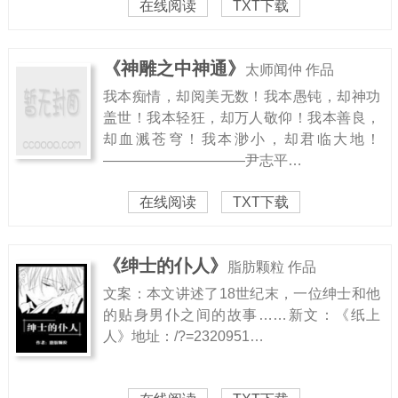
在线阅读
TXT下载
《神雕之中神通》
太师闻仲 作品
我本痴情，却阅美无数！我本愚钝，却神功
盖世！我本轻狂，却万人敬仰！我本善良，
却血溅苍穹！我本渺小，却君临大地！
——————————尹志平…
在线阅读
TXT下载
《绅士的仆人》
脂肪颗粒 作品
文案：本文讲述了18世纪末，一位绅士和他
的贴身男仆之间的故事……新文：《纸上
人》地址：/?=2320951…